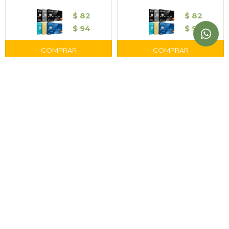
$
82
$
82
$
94
$
94
Ginkgo Biloba 30gs - La
Cola de Caballo 20gs - La
Botica del Señor
Botica del Señor
$
117
$
111