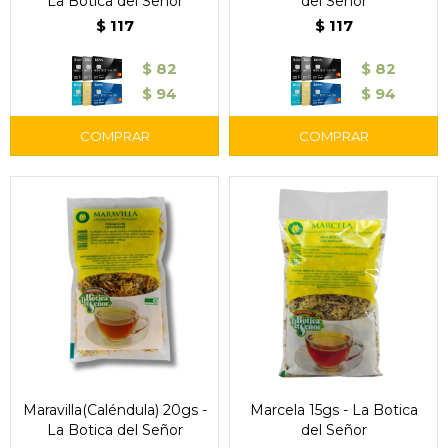
La Botica del Señor
del Señor
$
117
$
117
$
82
$
82
$
94
$
94
Maravilla(Caléndula) 20gs -
Marcela 15gs - La Botica
La Botica del Señor
del Señor