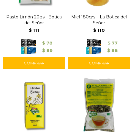
Pasto Limón 20gs - Botica
Miel 180grs – La Botica del
del Señor
Señor
$
111
$
110
$
78
$
77
$
89
$
88