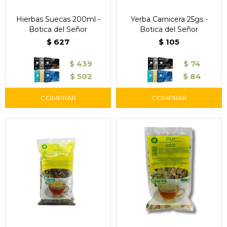
Hierbas Suecas 200ml -
Yerba Carnicera 25gs -
Botica del Señor
Botica del Señor
$
627
$
105
$
439
$
74
$
502
$
84