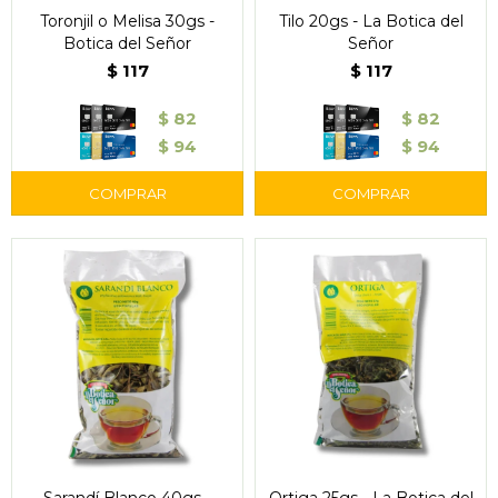
Toronjil o Melisa 30gs -
Tilo 20gs - La Botica del
Botica del Señor
Señor
$
117
$
117
$
82
$
82
$
94
$
94