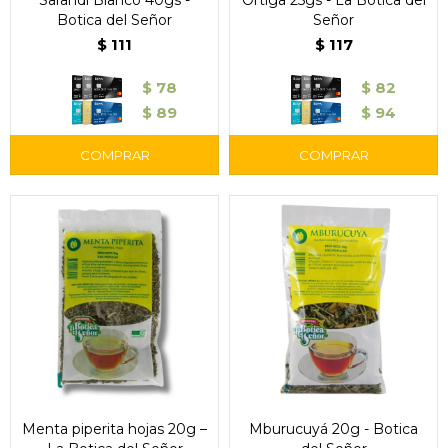
Sarandí Blanco 40gs -
Ortiga 25gs - La Botica del
Botica del Señor
Señor
$
111
$
117
$
78
$
82
$
89
$
94
Menta piperita hojas 20g –
Mburucuyá 20g - Botica