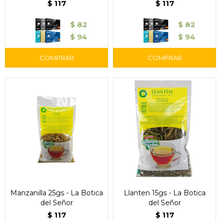
$
117
$
117
$
82
$
82
$
94
$
94
Manzanilla 25gs - La Botica
Llanten 15gs - La Botica
del Señor
del Señor
$
117
$
117