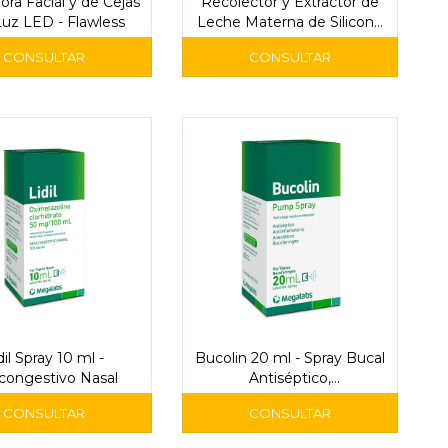
ora Facial y de Cejas
Recolector y Extractor de
uz LED - Flawless
Leche Materna de Silicona
120 ml - Genial
dil Spray 10 ml -
Bucolin 20 ml - Spray Bucal
congestivo Nasal
Antiséptico,
Antiinflamatorio y
Anestésico