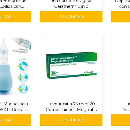
ra Botiquín de
Termómetro Digital
Depilad
uxilios con
Geratherm Clinic
con L
ija
al Manual para
Levotiroxina 75 mcg 20
Li
01 - Genial
Comprimidos - Megalabs
Des
by