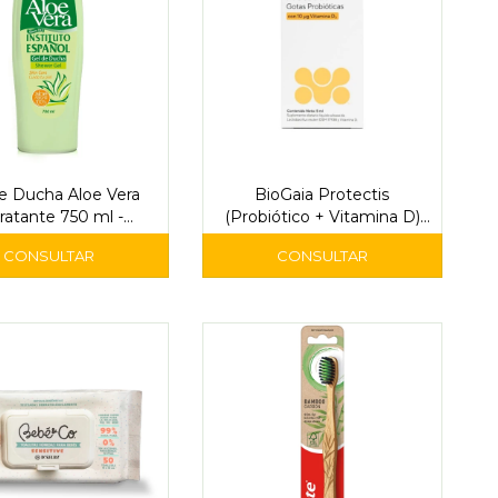
e Ducha Aloe Vera
BioGaia Protectis
ratante 750 ml -
(Probiótico + Vitamina D)
stituto Español
Gotas 5 ml