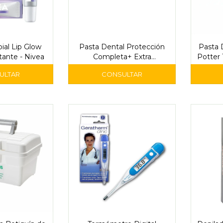
ial Lip Glow
Pasta Dental Protección
Pasta D
ante - Nivea
Completa+ Extra
Potter 
Blanqueador 90 g -
Sensodyne