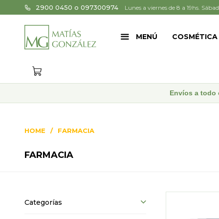
2900 0450 o 097300974
Lunes a viernes de 8 a 19hs. Sábad
MENÚ
COSMÉTICA
Envíos a todo 
HOME
FARMACIA
FARMACIA
Categorías