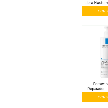
Libre Nocturn
Unid
Bálsamo 
Reparador L
400 ml - La