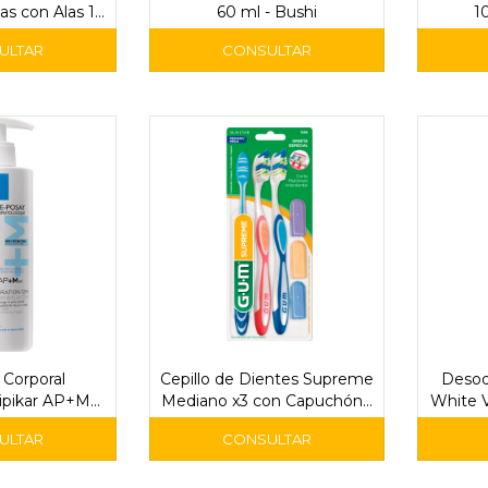
as con Alas 16
60 ml - Bushi
1
ades
Corporal
Cepillo de Dientes Supreme
Desod
ipikar AP+M
Mediano x3 con Capuchón -
White V
 Roche-Posay
GUM
Edició