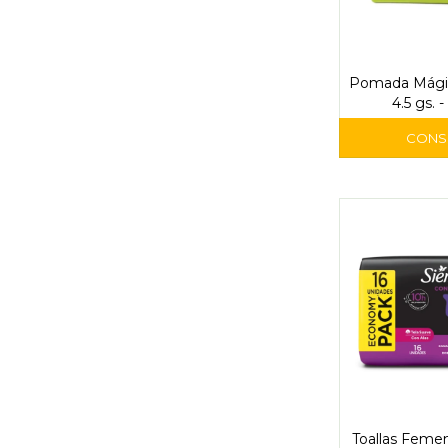
Pomada Mágic
4.5 gs. 
Toallas Feme