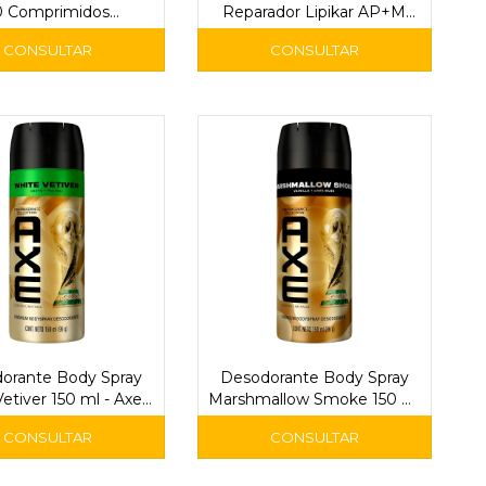
0 Comprimidos
Reparador Lipikar AP+M
Recubiertos
200 ml - La Roche-Posay
orante Body Spray
Desodorante Body Spray
etiver 150 ml - Axe -
Marshmallow Smoke 150 ml
n Limitada Mundial
- Axe - Edición Limitada
Mundial