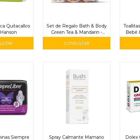
a Quitacallos
Set de Regalo Bath & Body
Toallit
- Hanson
Green Tea & Mandarin -
Bebé &
Acqua Di Vertiente
ninas Siempre
Spray Calmante Mamario
Dolex 