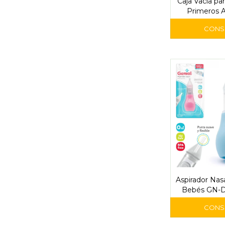
Caja Vacía pa
Primeros A
Man
Aspirador Nas
Bebés GN-DS
Ba