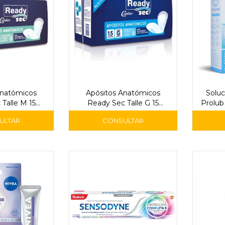
Anatómicos
Apósitos Anatómicos
Soluc
Talle M 15
Ready Sec Talle G 15
Prolub
ades
Unidades
para 