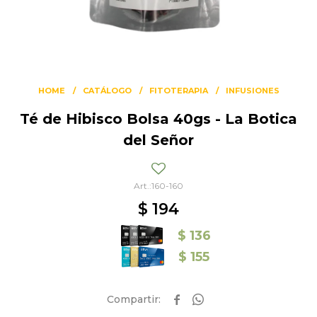
HOME
CATÁLOGO
FITOTERAPIA
INFUSIONES
Té de Hibisco Bolsa 40gs - La Botica
del Señor
160-160
$
194
$
136
$
155

