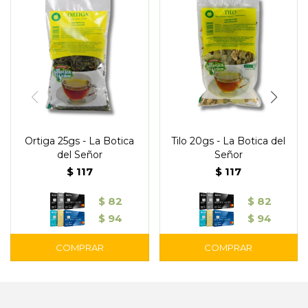
Ortiga 25gs - La Botica
Tilo 20gs - La Botica del
del Señor
Señor
$
117
$
117
$
82
$
82
$
94
$
94