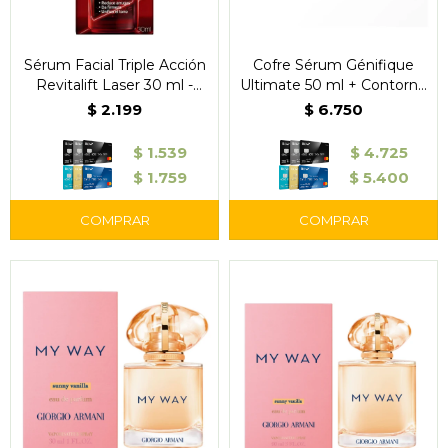
Sérum Facial Triple Acción
Cofre Sérum Génifique
Revitalift Laser 30 ml -
Ultimate 50 ml + Contorno
L'Oréal
Ojos 5 ml + Light Pearl 5
$
2.199
$
6.750
ml - Lancôme
$
1.539
$
4.725
$
1.759
$
5.400