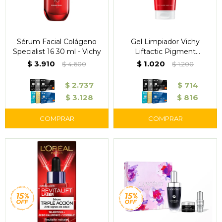
Sérum Facial Colágeno
Gel Limpiador Vichy
Specialist 16 30 ml - Vichy
Liftactic Pigment
Specialist B3 125 ml
$
3.910
$
1.020
$
4.600
$
1.200
$
2.737
$
714
$
3.128
$
816