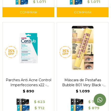
$
1.071
$
1.071
Parches Anti Acne Control
Máscara de Pestañas
Imperfecciones x22 -
Bubble 801 Very Black -
CeraVe Acne Control
Maybelline
$
890
$
1.099
$
623
$
769
$
712
$
879