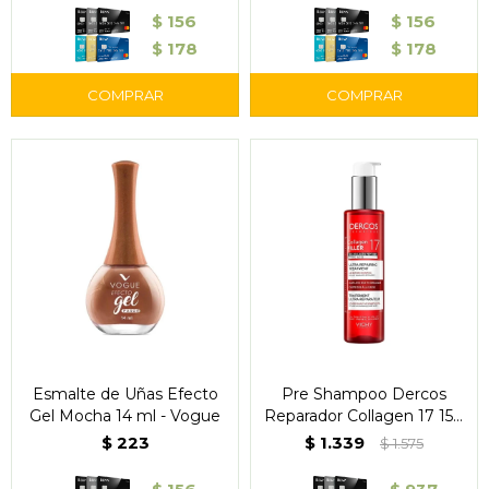
$
156
$
156
$
178
$
178
Esmalte de Uñas Efecto
Pre Shampoo Dercos
Gel Mocha 14 ml - Vogue
Reparador Collagen 17 150
ml - Vichy
$
223
$
1.339
$
1.575