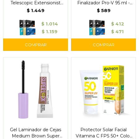
Telescopic Extensionist
Finalizador Pro-V 95 ml -
996 Black Brown - L'Oréal
Pantene
$
1.449
$
589
$
1.014
$
412
$
1.159
$
471
Gel Laminador de Cejas
Protector Solar Facial
Medium Brown Super
Vitamina C FPS 50+ Color