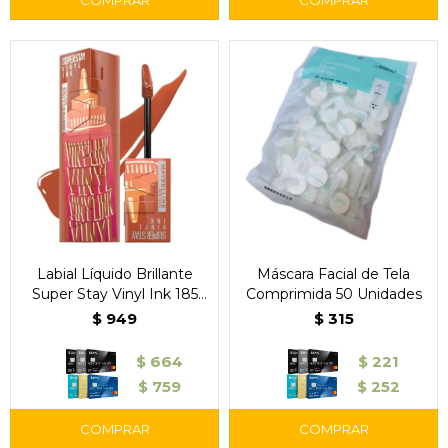
Labial Líquido Brillante
Máscara Facial de Tela
Super Stay Vinyl Ink 185
Comprimida 50 Unidades
Caramel - Maybelline
$
949
$
315
$
664
$
221
$
759
$
252