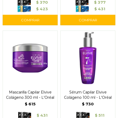
$
370
$
377
$
423
$
431
Mascarilla Capilar Elvive
Sérum Capilar Elvive
Colágeno 300 ml - L'Oréal
Colágeno 100 ml - L'Oréal
$
615
$
730
$
431
$
511