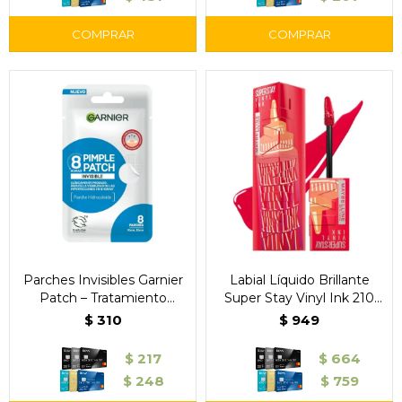
Parches Invisibles Garnier
Labial Líquido Brillante
Patch – Tratamiento
Super Stay Vinyl Ink 210
Localizado contra Granitos
Pomodoro - Maybelline
$
310
$
949
x8 Unidades
$
217
$
664
$
248
$
759