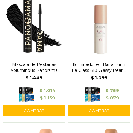
Máscara de Pestañas
Iluminador en Barra Lumi
Voluminous Panorama
Le Glass 610 Glassy Pearl -
Washable All Night Black
L'Oréal
$
1.449
$
1.099
704- L'Oréal
$
1.014
$
769
$
1.159
$
879