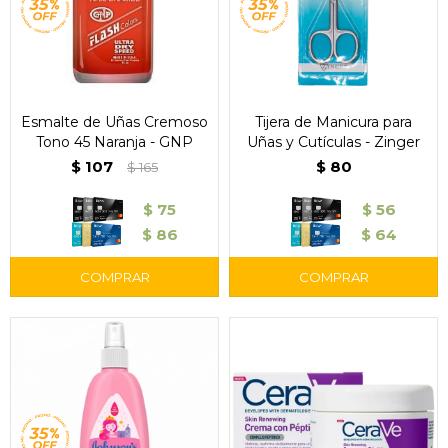
Esmalte de Uñas Cremoso
Tijera de Manicura para
Tono 45 Naranja - GNP
Uñas y Cutículas - Zinger
$
107
$
80
$
165
$
75
$
56
$
86
$
64