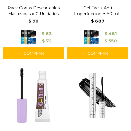
Pack Gorras Descartables
Gel Facial Anti
Elastizadas x10 Unidades
Imperfecciones 50 ml -
Garnier Skin Active Express
$
90
$
687
Aclara
$
63
$
481
$
72
$
550