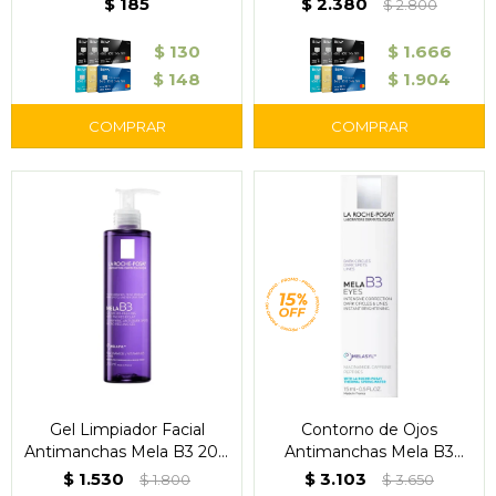
$
185
$
2.380
$
2.800
$
130
$
1.666
$
148
$
1.904
Gel Limpiador Facial
Contorno de Ojos
Antimanchas Mela B3 200
Antimanchas Mela B3
ml - La Roche-Posay
Eyes 15 ml - La Roche-
$
1.530
$
3.103
$
1.800
$
3.650