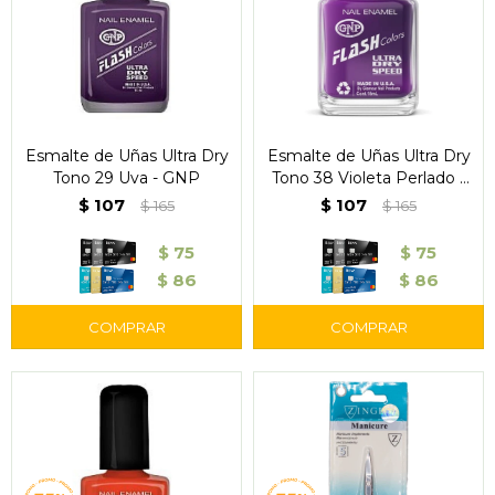
Esmalte de Uñas Ultra Dry
Esmalte de Uñas Ultra Dry
Tono 29 Uva - GNP
Tono 38 Violeta Perlado -
GNP
$
107
$
107
$
165
$
165
$
75
$
75
$
86
$
86