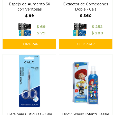
Espejo de Aumento 5X
Extractor de Comedones
con Ventosas
Doble - Cala
$
99
$
360
$
69
$
252
$
79
$
288
Tijera para Cutículas - Cala
Body Splash Infantil Jessie