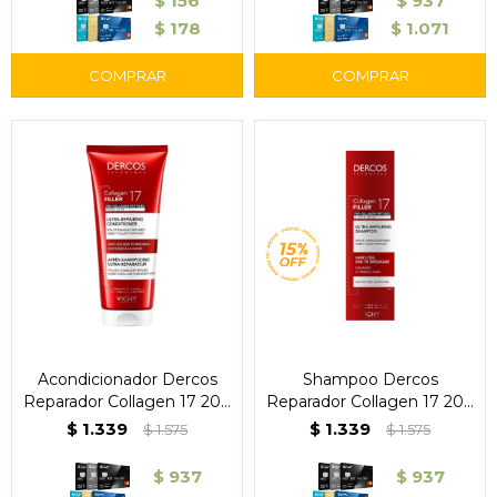
$
156
$
937
$
178
$
1.071
Acondicionador Dercos
Shampoo Dercos
Reparador Collagen 17 200
Reparador Collagen 17 200
ml - Vichy
ml - Vichy
$
1.339
$
1.339
$
1.575
$
1.575
$
937
$
937