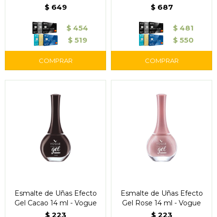
Lock Brow Glue -
Medio 40 g - Garnier Skin
$
649
$
687
Maybelline
Active Super UV
$
454
$
481
$
519
$
550
Esmalte de Uñas Efecto
Esmalte de Uñas Efecto
Gel Cacao 14 ml - Vogue
Gel Rose 14 ml - Vogue
$
223
$
223