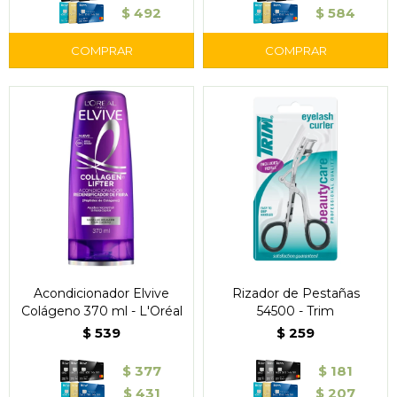
$
492
$
584
Acondicionador Elvive
Rizador de Pestañas
Colágeno 370 ml - L'Oréal
54500 - Trim
$
539
$
259
$
377
$
181
$
431
$
207