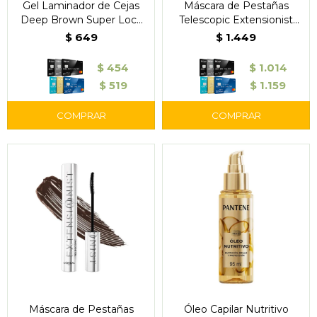
Gel Laminador de Cejas
Máscara de Pestañas
Deep Brown Super Lock
Telescopic Extensionist
Brow Glue - Maybelline
Blackest Black 995 -
$
649
$
1.449
L'Oréal Paris
$
454
$
1.014
$
519
$
1.159
Máscara de Pestañas
Óleo Capilar Nutritivo