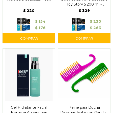
Toy Story 5 200 ml -
Disney
$
220
$
329
$
154
$
230
$
176
$
263
Gel Hidratante Facial
Peine para Ducha
Homme Aquapower
Desenredante con Gancho