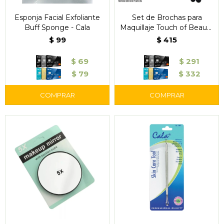
Esponja Facial Exfoliante
Set de Brochas para
Buff Sponge - Cala
Maquillaje Touch of Beauty
2 Piezas - Evok
$
99
$
415
$
69
$
291
$
79
$
332