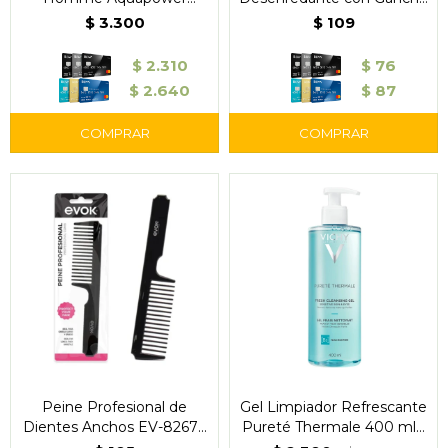
Advanced 75 ml -
- Evok
$
3.300
$
109
Biotherm
$
2.310
$
76
$
2.640
$
87
Peine Profesional de
Gel Limpiador Refrescante
Dientes Anchos EV-8267 -
Pureté Thermale 400 ml -
Evok
Vichy