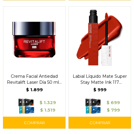
Crema Facial Antiedad
Labial Líquido Mate Super
Revitalift Laser Día 50 ml -
Stay Matte Ink 117
L'Oréal Paris
Groundbreaker -
$
1.899
$
999
Maybelline
$
1.329
$
699
$
1.519
$
799