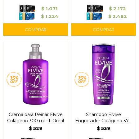
Posay
$
1.071
$
2.172
$
1.224
$
2.482
Crema para Peinar Elvive
Shampoo Elvive
Colágeno 300 ml - L'Oréal
Engrosador Colágeno 370
ml - L'Oréal
$
529
$
539