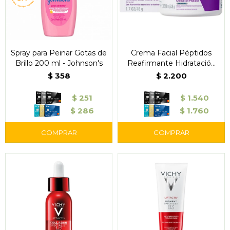
Spray para Peinar Gotas de
Crema Facial Péptidos
Brillo 200 ml - Johnson's
Reafirmante Hidratación
48 h - CeraVe
$
358
$
2.200
$
251
$
1.540
$
286
$
1.760