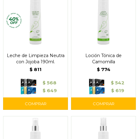
Leche de Limpieza Neutra
Loción Tónica de
con Jojoba 190ml.
Camomilla
$
811
$
774
$
568
$
542
$
649
$
619