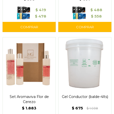
$
419
$
488
$
478
$
558
Set Aromaviva Flor de
Gel Conductor (balde-4lts)
Cerezo
$
1.883
$
675
$
1.038