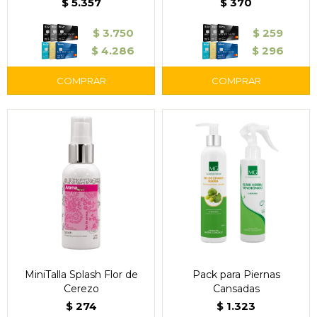
$
5.357
$
370
$
3.750
$
259
$
4.286
$
296
MiniTalla Splash Flor de
Pack para Piernas
Cerezo
Cansadas
$
274
$
1.323