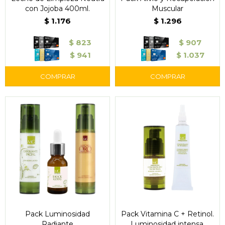
con Jojoba 400ml.
Muscular
$
1.176
$
1.296
$
823
$
907
$
941
$
1.037
Pack Luminosidad
Pack Vitamina C + Retinol.
Radiante
Luminosidad intensa.