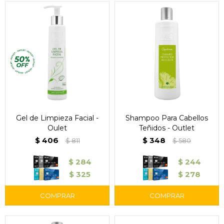
Gel de Limpieza Facial -
Shampoo Para Cabellos
Oulet
Teñidos - Outlet
$
406
$
348
$
811
$
580
$
284
$
244
$
325
$
278