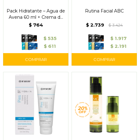
Pack Hidratante – Agua de
Rutina Facial ABC
Avena 60 ml + Crema de
Manos 30 ml
$
764
$
2.739
$
3.424
$
535
$
1.917
$
611
$
2.191