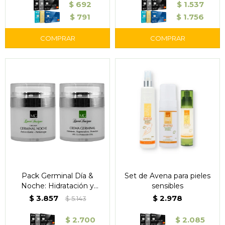
$
692
$
1.537
$
791
$
1.756
Pack Germinal Día &
Set de Avena para pieles
Noche: Hidratación y
sensibles
Renovación de la Piel
$
3.857
$
2.978
$
5.143
$
2.700
$
2.085