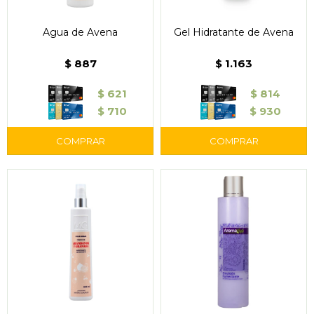
Agua de Avena
Gel Hidratante de Avena
$
887
$
1.163
$
621
$
814
$
710
$
930