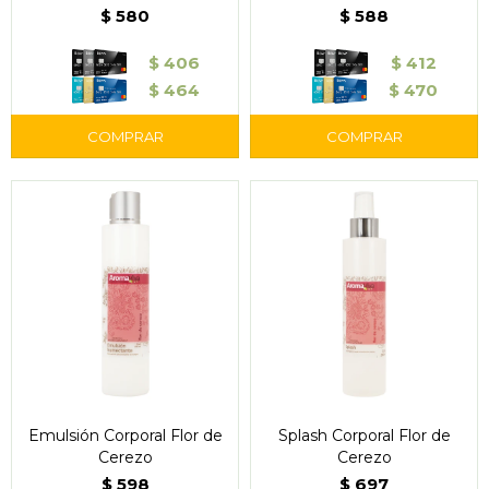
$
580
$
588
$
406
$
412
$
464
$
470
Emulsión Corporal Flor de
Splash Corporal Flor de
Cerezo
Cerezo
$
598
$
697