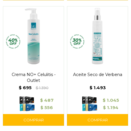
Crema NO+ Celulitis -
Aceite Seco de Verbena
Outlet
$
695
$
1.493
$
1.390
$
487
$
1.045
$
556
$
1.194