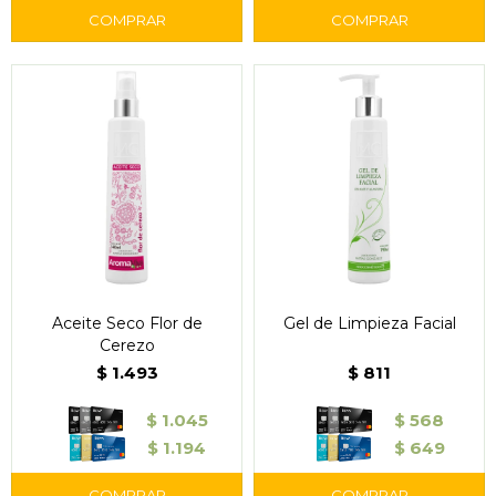
Aceite Seco Flor de
Gel de Limpieza Facial
Cerezo
$
1.493
$
811
$
1.045
$
568
$
1.194
$
649