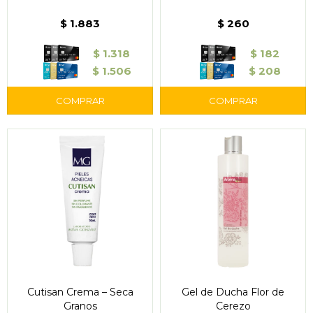
$
1.883
$
260
$
1.318
$
182
$
1.506
$
208
Cutisan Crema – Seca
Gel de Ducha Flor de
Granos
Cerezo