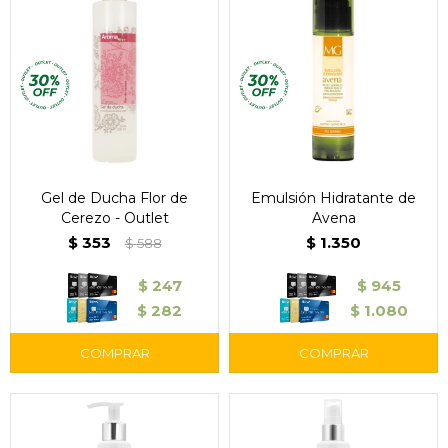
Gel de Ducha Flor de
Emulsión Hidratante de
Cerezo - Outlet
Avena
$
353
$
1.350
$
588
$
247
$
945
$
282
$
1.080