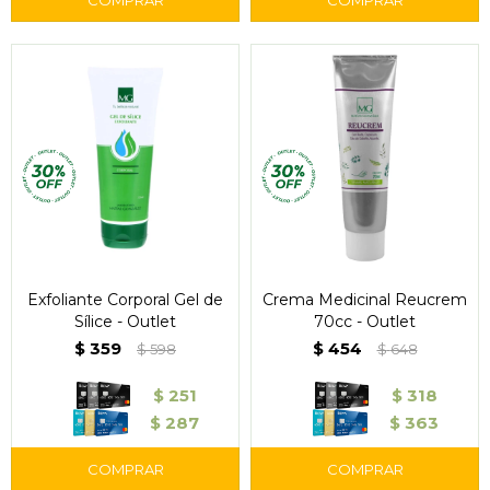
Exfoliante Corporal Gel de
Crema Medicinal Reucrem
Sílice - Outlet
70cc - Outlet
$
359
$
454
$
598
$
648
$
251
$
318
$
287
$
363