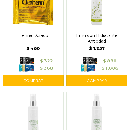
Henna Dorado
Emulsión Hidratante
Antiedad
$
460
$
1.257
$
322
$
880
$
368
$
1.006