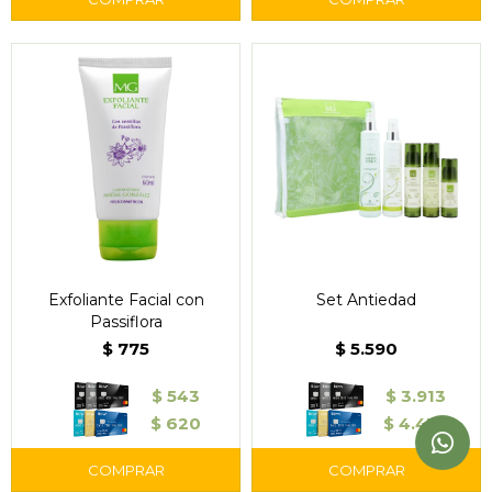
Exfoliante Facial con
Set Antiedad
Passiflora
$
775
$
5.590
$
543
$
3.913
$
620
$
4.472