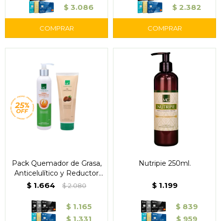
$
3.086
$
2.382
Pack Quemador de Grasa,
Nutripie 250ml.
Anticelulítico y Reductor
Corporal MG
$
1.664
$
1.199
$
2.080
$
1.165
$
839
$
1.331
$
959