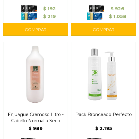
$
192
$
926
$
219
$
1.058
Enjuague Cremoso Litro -
Pack Bronceado Perfecto
Cabello Normal a Seco
$
989
$
2.195