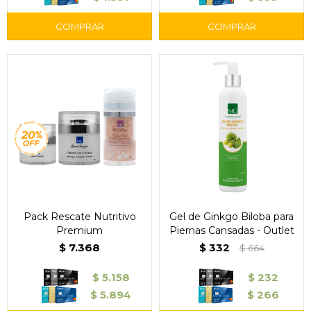
Pack Rescate Nutritivo
Gel de Ginkgo Biloba para
Premium
Piernas Cansadas - Outlet
$
7.368
$
332
$
664
$
5.158
$
232
$
5.894
$
266