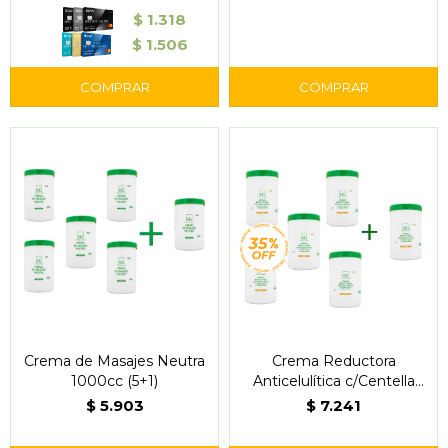
$
1.318
$
1.506
Crema de Masajes Neutra
Crema Reductora
1000cc (5+1)
Anticelulítica c/Centella
Asiática y Ginkgo Biloba 5
$
5.903
$
7.241
+ 1