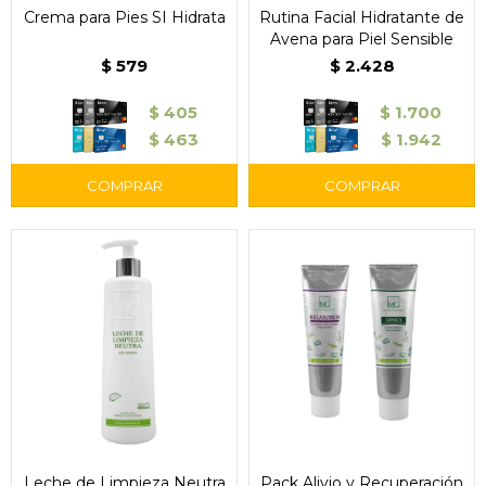
Crema para Pies SI Hidrata
Rutina Facial Hidratante de
Avena para Piel Sensible
$
579
$
2.428
$
405
$
1.700
$
463
$
1.942
Leche de Limpieza Neutra
Pack Alivio y Recuperación