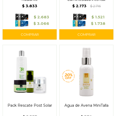
$
3.833
$
2.173
$
2.716
$
2.683
$
1.521
$
3.066
$
1.738
Pack Rescate Post Solar
Agua de Avena MiniTalla