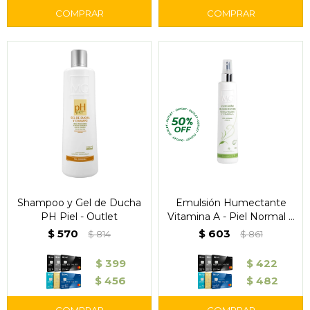
Shampoo y Gel de Ducha
Emulsión Humectante
PH Piel - Outlet
Vitamina A - Piel Normal a
Seca - Outlet
$
570
$
603
$
814
$
861
$
399
$
422
$
456
$
482