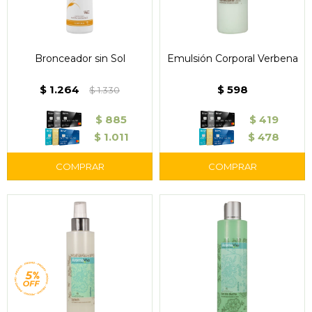
Bronceador sin Sol
Emulsión Corporal Verbena
$
1.264
$
598
$
1.330
$
885
$
419
$
1.011
$
478