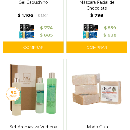
Gel Capuchino
Máscara Facial de
Chocolate
$
1.106
$
798
$
1.164
$
774
$
559
$
885
$
638
Set Aromaviva Verbena
Jabón Gaia