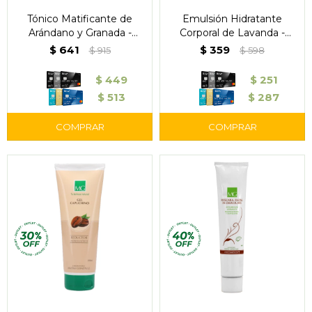
Tónico Matificante de
Emulsión Hidratante
Arándano y Granada -
Corporal de Lavanda -
Outlet
Outlet
$
641
$
359
$
915
$
598
$
449
$
251
$
513
$
287