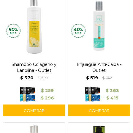
Shampoo Colágeno y
Enjuague Anti-Caida -
Lanolina - Outlet
Outlet
$
370
$
519
$
529
$
742
$
259
$
363
$
296
$
415