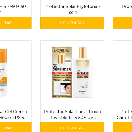
A+ SPF50+ 50
Protector Solar Eryfotona -
Prot
l
Isdin
lar Gel Crema
Protector Solar Facial Fluido
Prote
Medio FPS 50
Invisible FPS 50+ UV
Carrot 
 Eucerin
Defender 40 ml - L'Oréal