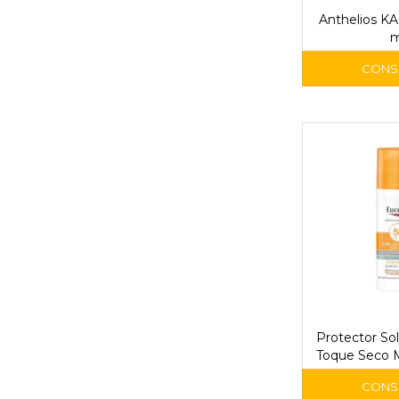
Anthelios K
m
Protector So
Toque Seco 
50 ml –