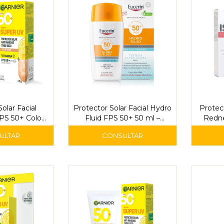
olar Facial
Protector Solar Facial Hydro
Protect
PS 50+ Color
Fluid FPS 50+ 50 ml –
Redne
 Garnier Skin
Eucerin
Super UV