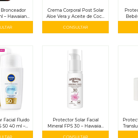
e Bronceador
Crema Corporal Post Solar
Protec
l – Hawaiian
Aloe Vera y Aceite de Coco
Bebés
pic
530 ml - Dermavite
r Facial Fluido
Protector Solar Facial
Protec
S 50 40 ml –
Mineral FPS 30 – Hawaiian
Translu
a Sun
Tropic
H