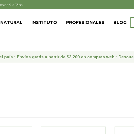
os de 9 a 13hs.
 NATURAL
INSTITUTO
PROFESIONALES
BLOG
el país · Envíos gratis a partir de $2.200 en compras web · Desc