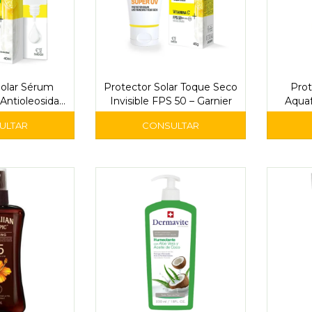
Solar Sérum
Protector Solar Toque Seco
Prot
Antioleosidad
Invisible FPS 50 – Garnier
Aqua
 Garnier
Defen