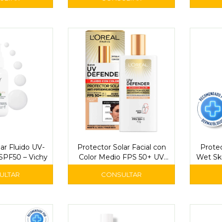
ar Fluido UV-
Protector Solar Facial con
Protec
PF50 – Vichy
Color Medio FPS 50+ UV
Wet Sk
Defender Fluido 40 ml -
L
L'Oréal