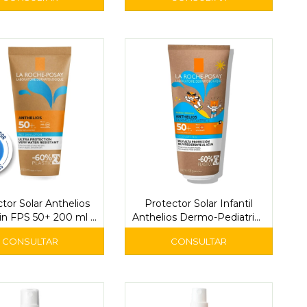
La Roche-Posay
tor Solar Anthelios
Protector Solar Infantil
in FPS 50+ 200 ml –
Anthelios Dermo-Pediatrics
a Roche-Posay
Wet Skin FPS 50+ 200 ml -
La Roche-Posay