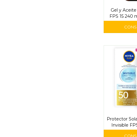
Gel y Aceit
FPS 15 240 m
Tro
Protector Sola
Invisible FP
Nive