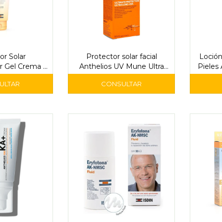
or Solar
Protector solar facial
Loción
r Gel Crema -
Anthelios UV Mune Ultra
Pieles 
din
FPS 50+
In