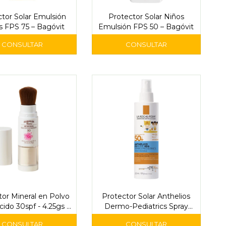
tor Solar Emulsión
Protector Solar Niños
 FPS 75 – Bagóvit
Emulsión FPS 50 – Bagóvit
tor Mineral en Polvo
Protector Solar Anthelios
cido 30spf - 4.25gs -
Dermo-Pediatrics Spray
awaiian Tropic
Invisible FPS 50+ 200 ml -