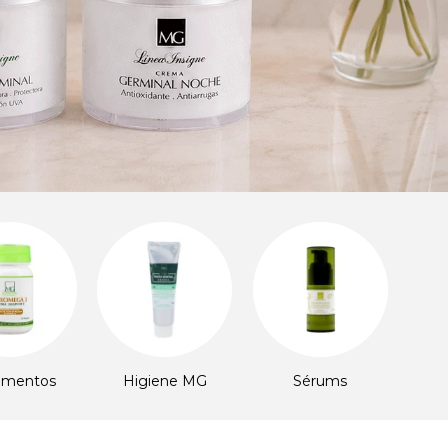
iene MG
Sérums
Regalos