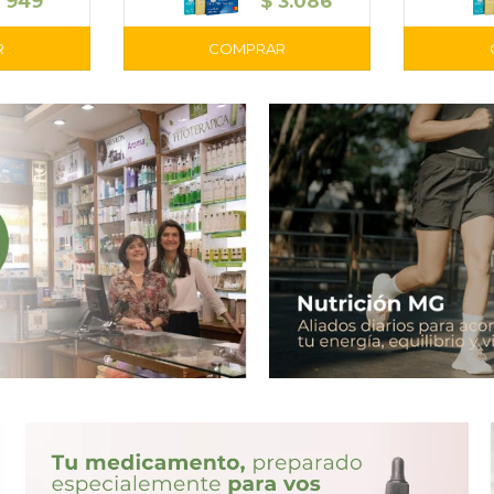
$
949
$
3.086