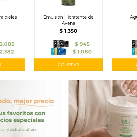
a pieles
Emulsión Hidratante de
Ag
s
Avena
8
$
1.350
2.085
$
945
2.382
$
1.080