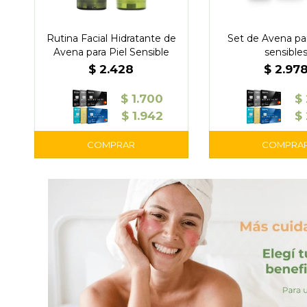
Rutina Facial Hidratante de
Set de Avena par
Avena para Piel Sensible
sensible
$
2.428
$
2.97
$
1.700
$
$
1.942
$