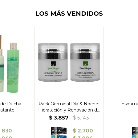
LOS MÁS VENDIDOS
 de Ducha
Pack Germinal Día & Noche:
Espuma
ratante
Hidratación y Renovación de
la Piel
$
3.857
$
5.143
$
830
$
2.700