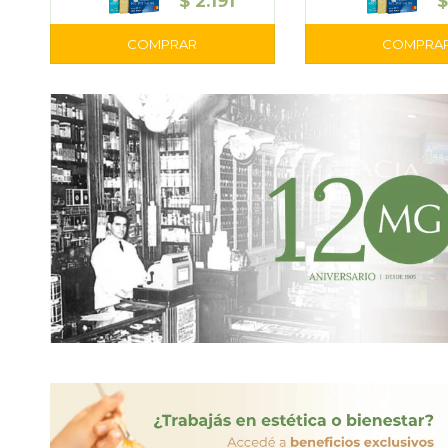
$
2.191