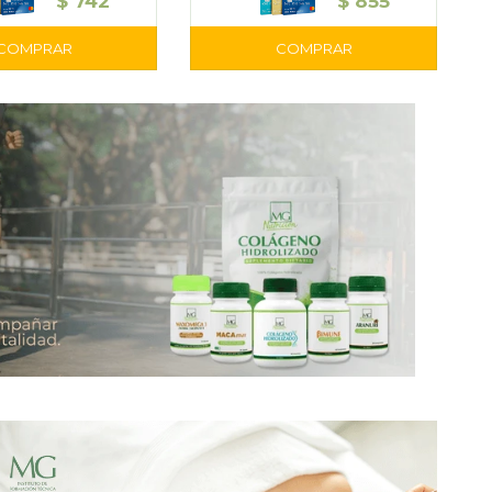
$
742
$
855