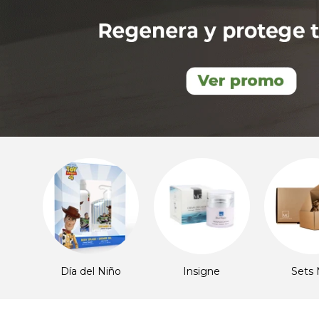
iño
Insigne
Sets MG
Deport