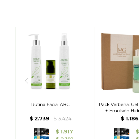
Rutina Facial ABC
Pack Verbena: Gel
+ Emulsión Hid
$
2.739
$
1.186
$
3.424
$
1.917