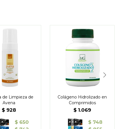
 de Limpieza de
Colágeno Hidrolizado en
S
Avena
Comprimidos
$
928
$
1.069
$
650
$
748