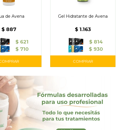
ua de Avena
Gel Hidratante de Avena
$
887
$
1.163
$
621
$
814
$
710
$
930