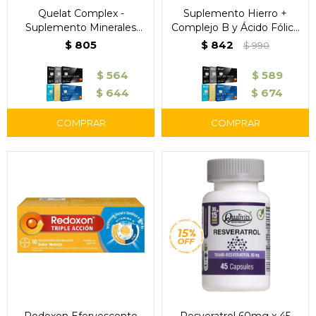
Quelat Complex -
Suplemento Hierro +
Suplemento Minerales
Complejo B y Ácido Fólico
Quelatados 30
60 Cápsulas – Qualivits
$
805
$
842
$
990
Comprimidos
$
564
$
589
$
644
$
674