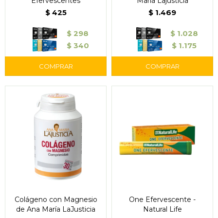
Efervescentes
María Lajusticia
$
425
$
1.469
$
298
$
1.028
$
340
$
1.175
Colágeno con Magnesio
One Efervescente -
de Ana María LaJusticia
Natural Life