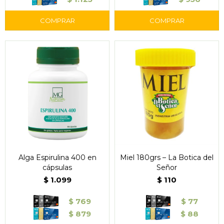
Alga Espirulina 400 en
Miel 180grs – La Botica del
cápsulas
Señor
$
1.099
$
110
$
769
$
77
$
879
$
88