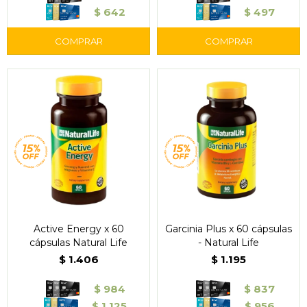
$
642
$
497
Active Energy x 60
Garcinia Plus x 60 cápsulas
cápsulas Natural Life
- Natural Life
$
1.406
$
1.195
$
984
$
837
$
1.125
$
956