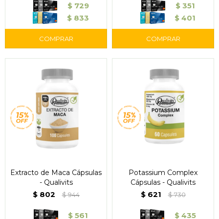
$
729
$
351
$
833
$
401
Extracto de Maca Cápsulas
Potassium Complex
- Qualivits
Cápsulas - Qualivits
$
802
$
621
$
944
$
730
$
561
$
435