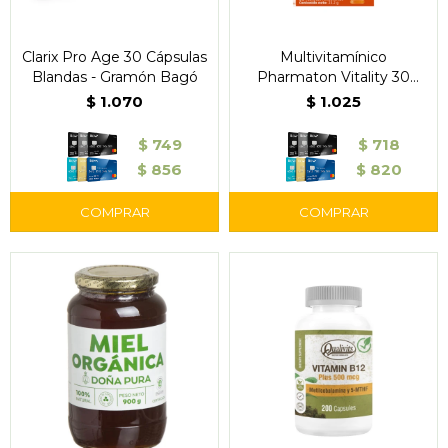
Clarix Pro Age 30 Cápsulas
Multivitamínico
Blandas - Gramón Bagó
Pharmaton Vitality 30
Comprimidos Recubiertos
$
1.070
$
1.025
$
749
$
718
$
856
$
820