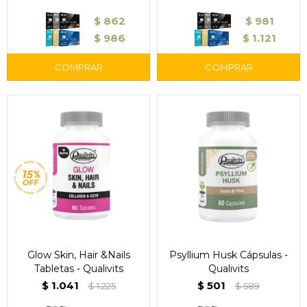
$
862
$
981
$
986
$
1.121
Glow Skin, Hair &Nails
Psyllium Husk Cápsulas -
Tabletas - Qualivits
Qualivits
$
1.041
$
501
$
1.225
$
589