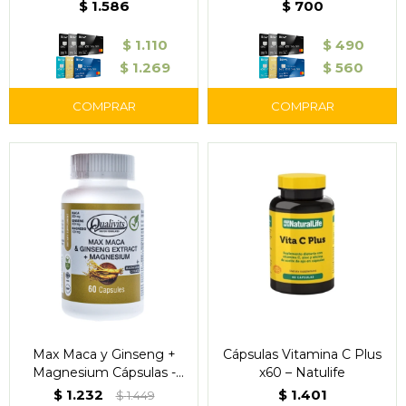
$
1.586
$
700
$
1.110
$
490
$
1.269
$
560
Max Maca y Ginseng +
Cápsulas Vitamina C Plus
Magnesium Cápsulas -
x60 – Natulife
Qualivits
$
1.232
$
1.401
$
1.449