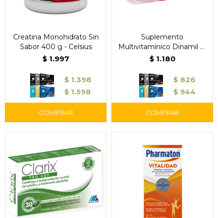
Creatina Monohidrato Sin
Suplemento
Sabor 400 g - Celsius
Multivitamínico Dinamil M
30 Cápsulas Blandas -
$
1.997
$
1.180
Gramón Bagó
$
1.398
$
826
$
1.598
$
944