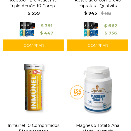
Redoxon Efervescente
Resveratrol 60mg x 45
Triple Acción 10 Comp -
cápsulas - Qualivits
Bayer
$
559
$
945
$
1.112
$
391
$
662
$
447
$
756
Inmunel 10 Comprimidos
Magnesio Total 5 Ana