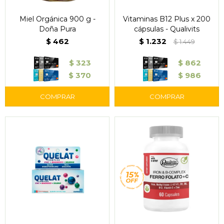
Miel Orgánica 900 g -
Vitaminas B12 Plus x 200
Doña Pura
cápsulas - Qualivits
$
462
$
1.232
$
1.449
$
323
$
862
$
370
$
986