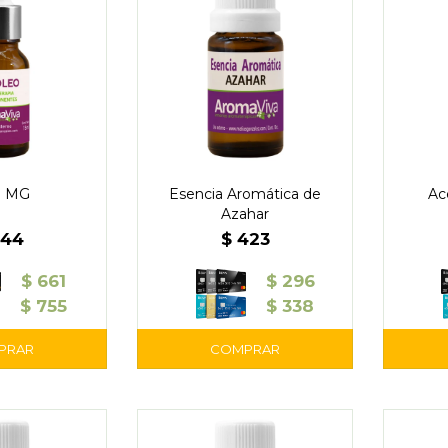
o MG
Esencia Aromática de
Ac
Azahar
944
$
423
$
661
$
296
$
755
$
338