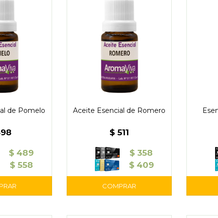
ial de Pomelo
Aceite Esencial de Romero
Esen
698
$
511
$
489
$
358
$
558
$
409