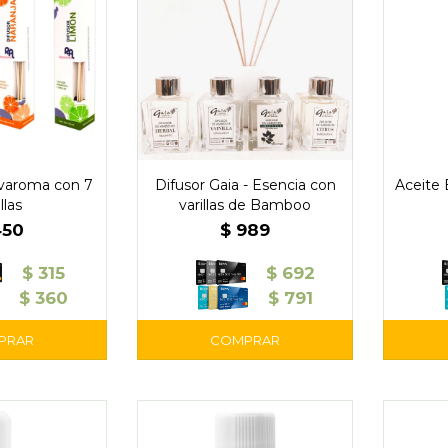
varoma con 7
Difusor Gaia - Esencia con
Aceite 
llas
varillas de Bamboo
450
$
989
$
315
$
692
$
360
$
791