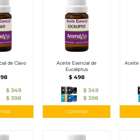
ial de Clavo
Aceite Esencial de
Aceite
Eucaliptus
498
$
498
$
349
$
349
$
398
$
398