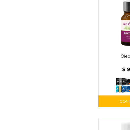
Óle
$