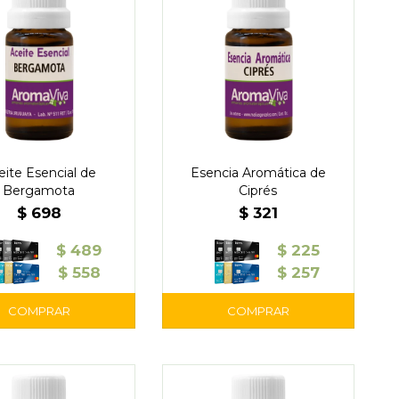
eite Esencial de
Esencia Aromática de
Bergamota
Ciprés
$
698
$
321
$
489
$
225
$
558
$
257