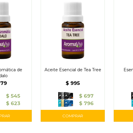
omática de
Aceite Esencial de Tea Tree
Esen
dalo
779
$
995
$
545
$
697
$
623
$
796