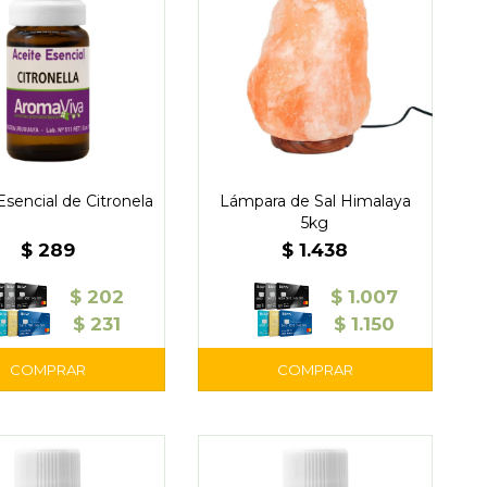
Esencial de Citronela
Lámpara de Sal Himalaya
5kg
$
289
$
1.438
$
202
$
1.007
$
231
$
1.150