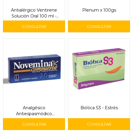
Antialérgico Ventirene
Plenum x 100gs
Solución Oral 100 ml -
Celsius
Analgésico
Biótica S3 - Estrés
Antiespasmódico
Novemina Compuesta 20
Comprimidos