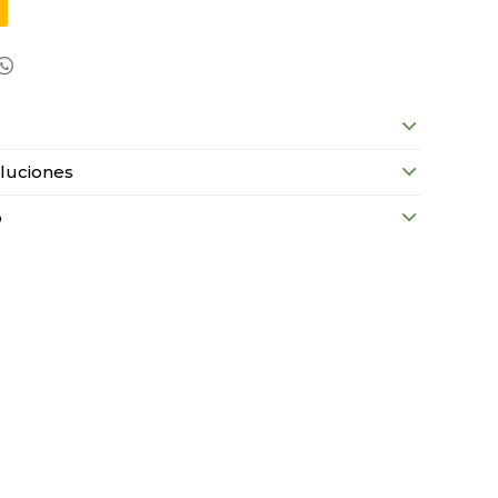

luciones
o