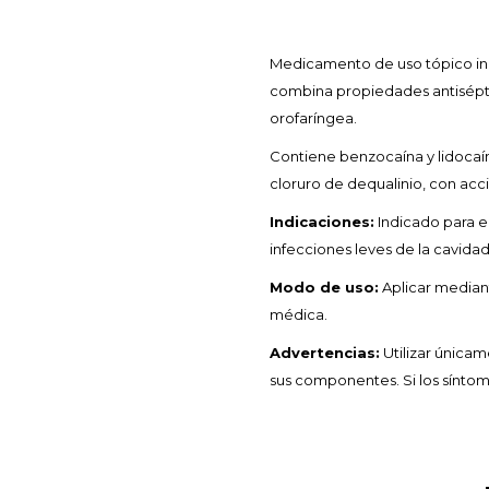
Medicamento de uso tópico indic
combina propiedades antiséptica
orofaríngea.
Contiene benzocaína y lidocaína,
cloruro de dequalinio, con acc
Indicaciones:
Indicado para el
infecciones leves de la cavida
Modo de uso:
Aplicar mediant
médica.
Advertencias:
Utilizar únicam
sus componentes. Si los síntom