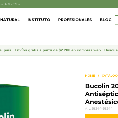
os de 9 a 13hs.
 NATURAL
INSTITUTO
PROFESIONALES
BLOG
el país · Envíos gratis a partir de $2.200 en compras web · Desc
HOME
CATÁLOG
Bucolin 20
Antiséptic
Anestésic
58244-58244