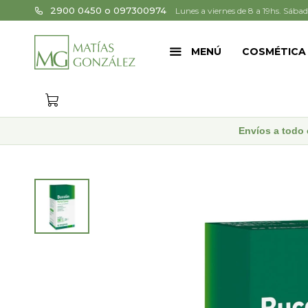
2900 0450 o 097300974
Lunes a viernes de 8 a 19hs. Sábad
MENÚ
COSMÉTICA
Envíos a todo 