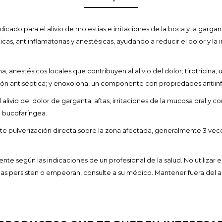
ado para el alivio de molestias e irritaciones de la boca y la gargan
s, antiinflamatorias y anestésicas, ayudando a reducir el dolor y la 
 anestésicos locales que contribuyen al alivio del dolor; tirotricina, 
ión antiséptica; y enoxolona, un componente con propiedades antiinf
 alivio del dolor de garganta, aftas, irritaciones de la mucosa oral 
d bucofaríngea.
e pulverización directa sobre la zona afectada, generalmente 3 vece
ente según las indicaciones de un profesional de la salud. No utilizar 
as persisten o empeoran, consulte a su médico. Mantener fuera del al