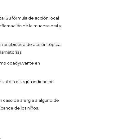
ta. Su fórmula de acción local
inflamación de la mucosa oral y
un antibiótico de acción tópica;
lamatorias.
y como coadyuvante en
s al día o según indicación
en caso de alergia a alguno de
cance de los niños.