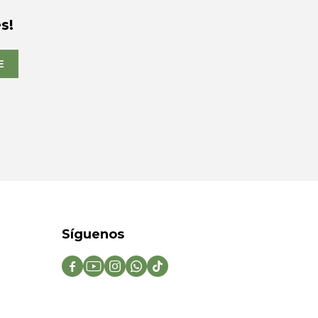
s!
E
Síguenos




