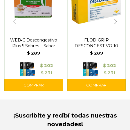
WEB‑C Descongestivo
FLODIGRIP
Plus 5 Sobres – Sabor
DESCONGESTIVO 10
miel y limón
Comprimidos
$
289
$
289
$
202
$
202
$
231
$
231
¡Suscribite y recibí todas nuestras
novedades!