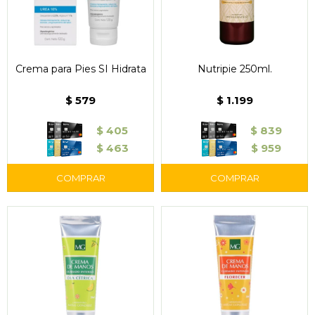
Crema para Pies SI Hidrata
Nutripie 250ml.
$
579
$
1.199
$
405
$
839
$
463
$
959