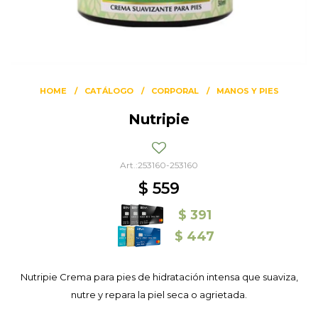
HOME
CATÁLOGO
CORPORAL
MANOS Y PIES
Nutripie
253160-253160
$
559
$
391
$
447
Nutripie Crema para pies de hidratación intensa que suaviza,
nutre y repara la piel seca o agrietada.