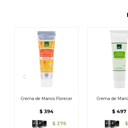
Crema de Manos Florecer
Crema de Mano
$
394
$
497
$
276