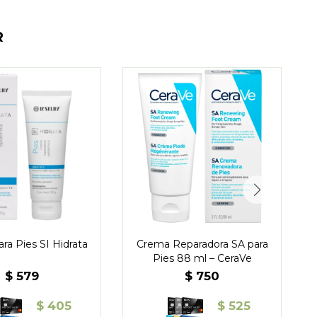
R
ra Pies SI Hidrata
Crema Reparadora SA para
Pies 88 ml – CeraVe
$
579
$
750
$
405
$
525