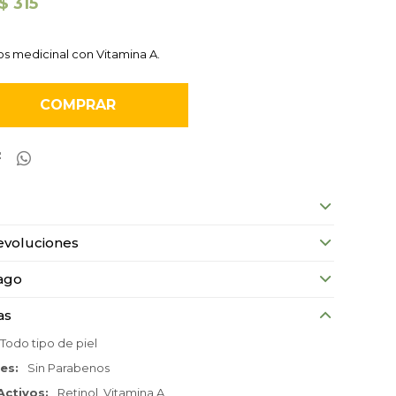
$
315
 medicinal con Vitamina A.
COMPRAR


evoluciones
ago
as
Todo tipo de piel
nes
Sin Parabenos
Activos
Retinol, Vitamina A