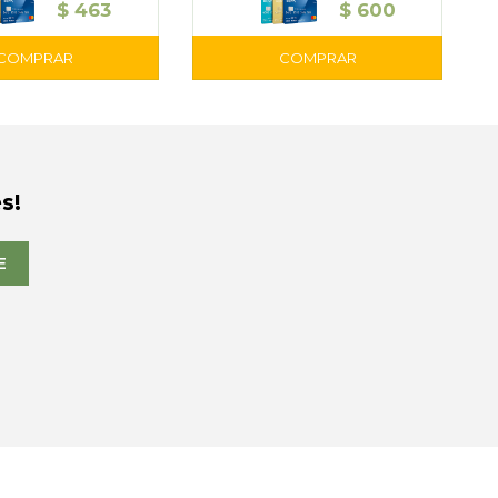
$
463
$
600
s!
E