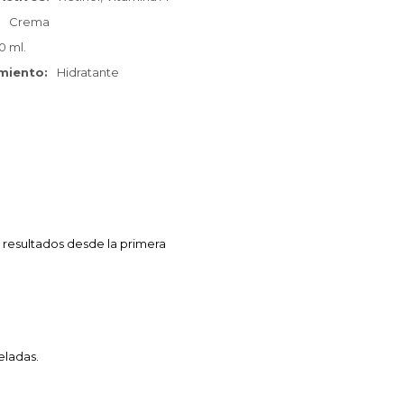
Crema
0 ml.
amiento
Hidratante
s resultados desde la primera
eladas.