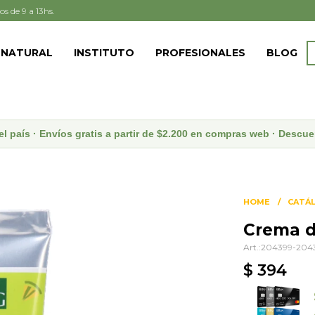
os de 9 a 13hs.
 NATURAL
INSTITUTO
PROFESIONALES
BLOG
el país · Envíos gratis a partir de $2.200 en compras web · Desc
HOME
CATÁ
Crema d
204399-204
$
394