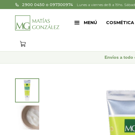
2900 0450 o 097300974
Lunes a viernes de 8 a 19hs. Sábad
MENÚ
COSMÉTICA
Envíos a todo 