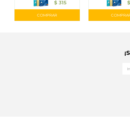
$
315
¡