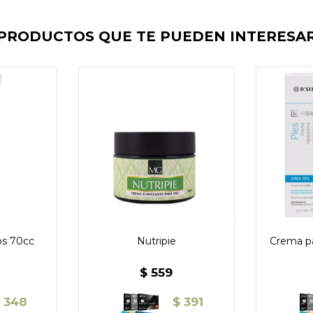
PRODUCTOS QUE TE PUEDEN INTERESA
s 70cc
Nutripie
Crema pa
$
559
$
348
$
391