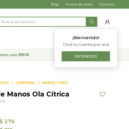
Blog
Puntos de venta
Contacto
¡Bienvenido!
Creá tu cuenta por acá
uentos con BBVA
ENTENDIDO
LOGO
CORPORAL
MANOS Y PIES
e Manos Ola Cítrica
399
$
276