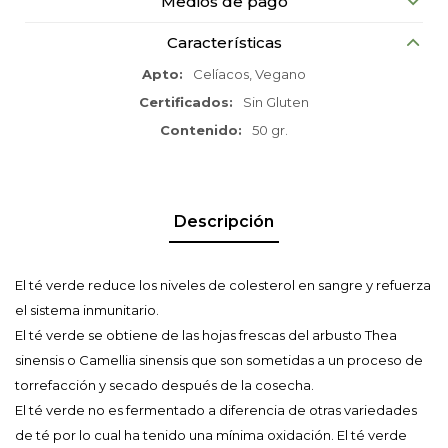
Medios de pago
Características
Apto
Celíacos, Vegano
Certificados
Sin Gluten
Contenido
50 gr.
Descripción
El té verde reduce los niveles de colesterol en sangre y refuerza
el sistema inmunitario.
El té verde se obtiene de las hojas frescas del arbusto Thea
sinensis o Camellia sinensis que son sometidas a un proceso de
torrefacción y secado después de la cosecha.
El té verde no es fermentado a diferencia de otras variedades
de té por lo cual ha tenido una mínima oxidación. El té verde