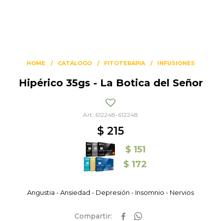
HOME
CATÁLOGO
FITOTERAPIA
INFUSIONES
Hipérico 35gs - La Botica del Señor
612248-612248
$
215
$
151
$
172
Angustia - Ansiedad - Depresión - Insomnio - Nervios

