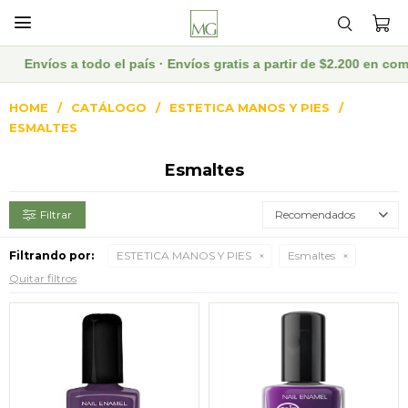

víos a todo el país · Envíos gratis a partir de $2.200 en compra
HOME
CATÁLOGO
ESTETICA MANOS Y PIES
ESMALTES
Esmaltes
Recomendados
Filtrando por:
ESTETICA MANOS Y PIES
Esmaltes
Quitar filtros