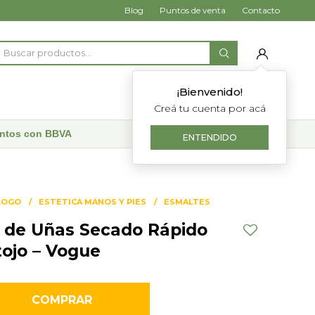
Blog
Puntos de venta
Contacto
¡Bienvenido!
Creá tu cuenta por acá
uentos con BBVA
ENTENDIDO
LOGO
ESTETICA MANOS Y PIES
ESMALTES
 de Uñas Secado Rápido
tojo – Vogue
COMPRAR