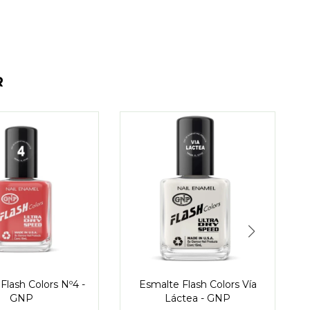
R
Flash Colors Nº4 -
Esmalte Flash Colors Vía
E
GNP
Láctea - GNP