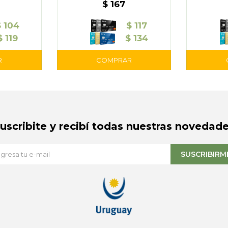
$
167
$
104
$
117
$
119
$
134
Suscribite y recibí todas nuestras novedade
SUSCRIBIRM