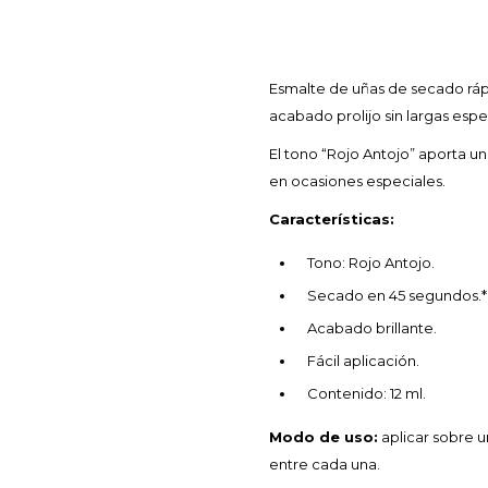
Esmalte de uñas de secado ráp
acabado prolijo sin largas espe
El tono “Rojo Antojo” aporta u
en ocasiones especiales.
Características:
Tono: Rojo Antojo.
Secado en 45 segundos.*
Acabado brillante.
Fácil aplicación.
Contenido: 12 ml.
Modo de uso:
aplicar sobre u
entre cada una.