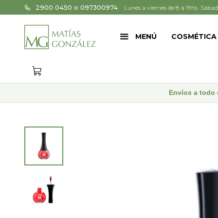
2900 0450 o 097300974
Lunes a viernes de 8 a 19hs. Sábad
MENÚ
COSMÉTICA
Envíos a todo 