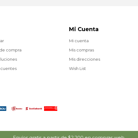
Mi Cuenta
ar
Mi cuenta
 de compra
Mis compras
oluciones
Mis direcciones
ecuentes
Wish List
Envíos gratis a partir de $2.200 en compras web.