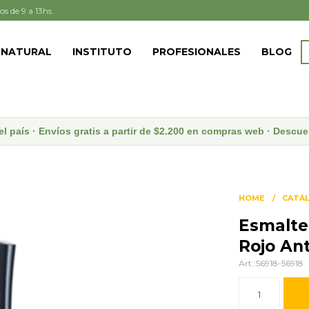
os de 9 a 13hs.
 NATURAL
INSTITUTO
PROFESIONALES
BLOG
el país · Envíos gratis a partir de $2.200 en compras web · Desc
HOME
CATÁ
Esmalte
Rojo An
56918-56918
1