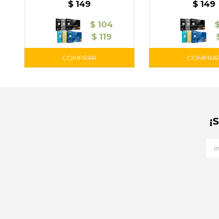
Duración
$
149
$
149
$
104
$
119
¡