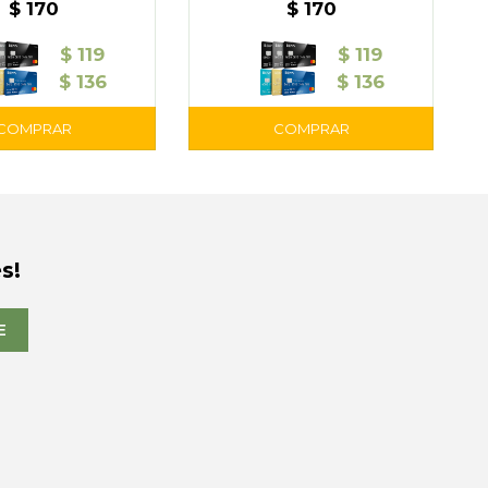
$
170
$
170
$
119
$
119
$
136
$
136
s!
E