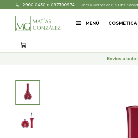
2900 0450 o 097300974
Lunes a viernes de 8 a 19hs. Sábad
MENÚ
COSMÉTICA
Envíos a todo 