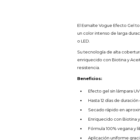
El Esmalte Vogue Efecto Gel to
un color intenso de larga dura
o LED.
Su tecnología de alta cobertu
enriquecido con Biotina y Aceit
resistencia.
Beneficios:
Efecto gel sin lámpara UV
Hasta 12 días de duración 
Secado rápido en aprox
Enriquecido con Biotina y
Fórmula 100% vegana y li
Aplicación uniforme gracia