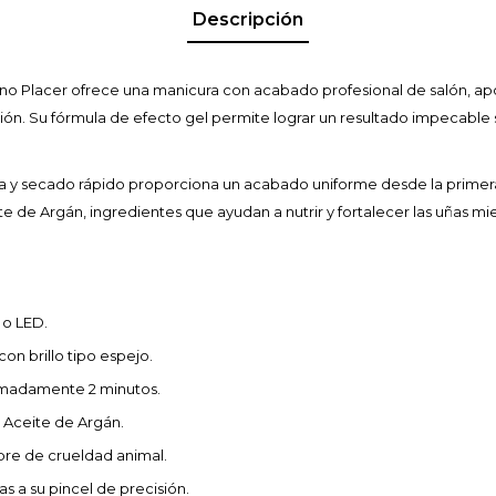
Descripción
no Placer ofrece una manicura con acabado profesional de salón, apor
ción. Su fórmula de efecto gel permite lograr un resultado impecable
ra y secado rápido proporciona un acabado uniforme desde la primer
e de Argán, ingredientes que ayudan a nutrir y fortalecer las uñas mie
 o LED.
con brillo tipo espejo.
imadamente 2 minutos.
 Aceite de Argán.
bre de crueldad animal.
s a su pincel de precisión.