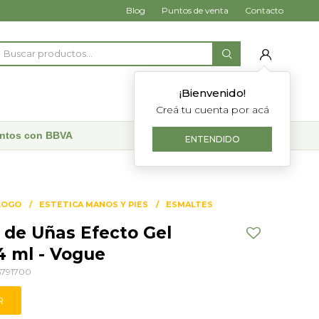
Blog
Puntos de venta
Contacto
¡Bienvenido!
Creá tu cuenta por acá
uentos con BBVA
ENTENDIDO
LOGO
ESTETICA MANOS Y PIES
ESMALTES
 de Uñas Efecto Gel
4 ml - Vogue
5791700
R