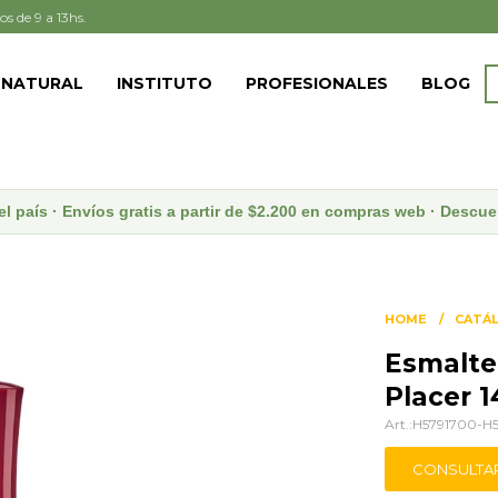
os de 9 a 13hs.
 NATURAL
INSTITUTO
PROFESIONALES
BLOG
el país · Envíos gratis a partir de $2.200 en compras web · Desc
HOME
CATÁ
Esmalte
Placer 1
H5791700-H
CONSULTA