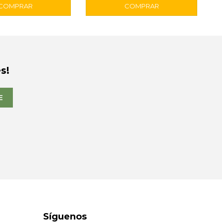
s!
E
Síguenos