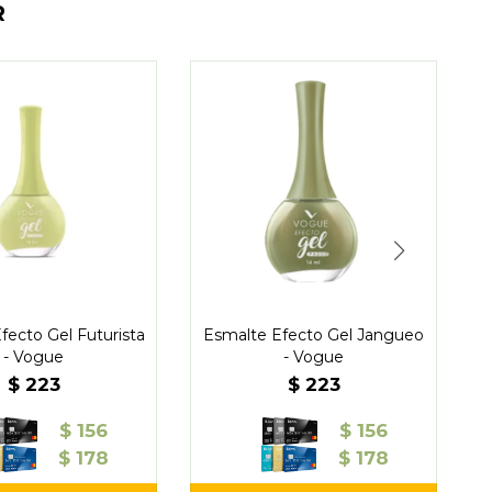
R
fecto Gel Futurista
Esmalte Efecto Gel Jangueo
- Vogue
- Vogue
$
223
$
223
$
156
$
156
$
178
$
178