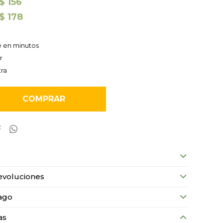
$
156
$
178
e en minutos
r
tra
COMPRAR


evoluciones
ago
as