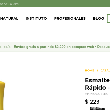
os de 9 a 13hs.
 NATURAL
INSTITUTO
PROFESIONALES
BLOG
el país · Envíos gratis a partir de $2.200 en compras web · Desc
HOME
CATÁ
Esmalte 
Rápido 
VOGUESEC-
$
223