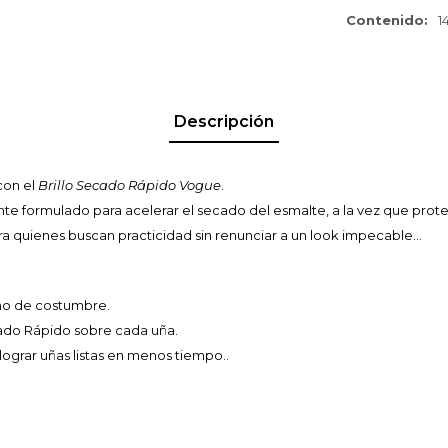
Contenido
1
Descripción
con el
Brillo Secado Rápido Vogue
.
te formulado para acelerar el secado del esmalte, a la vez que prote
ra quienes buscan practicidad sin renunciar a un look impecable...
mo de costumbre.
ado Rápido sobre cada uña.
lograr uñas listas en menos tiempo..