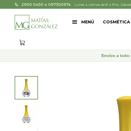
2900 0450 o 097300974
Lunes a viernes de 8 a 19hs. Sábad
MENÚ
COSMÉTICA
Envíos a todo 