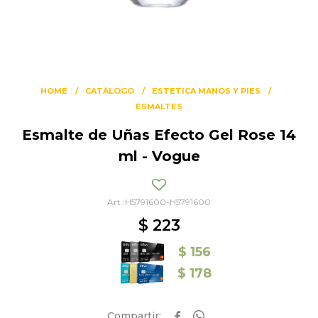
HOME
CATÁLOGO
ESTETICA MANOS Y PIES
ESMALTES
Esmalte de Uñas Efecto Gel Rose 14
ml - Vogue
H5791600-H5791600
$
223
$
156
$
178

