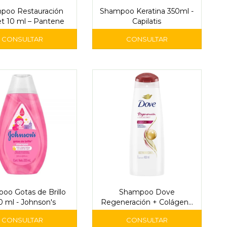
poo Restauración
Shampoo Keratina 350ml -
t 10 ml – Pantene
Capilatis
oo Gotas de Brillo
Shampoo Dove
 ml - Johnson's
Regeneración + Colágeno
400 ml