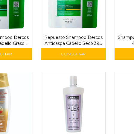
ampoo Dercos
Repuesto Shampoo Dercos
Shampo
abello Graso
Anticaspa Cabello Seco 390
– Vichy
ml – Vichy