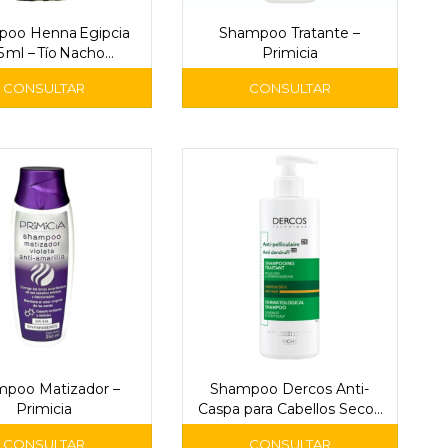
oo Henna Egipcia
Shampoo Tratante –
5 ml – Tío Nacho
Primicia
Anti‑Canas
poo Matizador –
Shampoo Dercos Anti-
Primicia
Caspa para Cabellos Secos
390ml