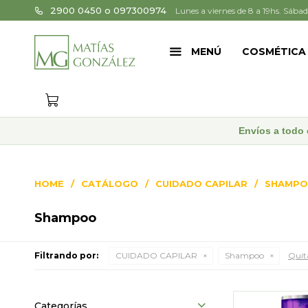
2900 0450 o 097300974
Lunes a viernes de 8 a 19hs. Sábad
MENÚ
COSMÉTICA
Envíos a todo 
HOME
CATÁLOGO
CUIDADO CAPILAR
SHAMP
Shampoo
Filtrando por:
CUIDADO CAPILAR
Shampoo
Quita
Categorías