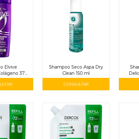
 Elvive
Shampoo Seco Aspa Dry
Sha
Colágeno 370
Clean 150 ml
Deli
'Oréal