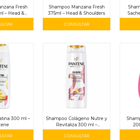
nzana Fresh
Shampoo Manzana Fresh
Sham
ml – Head &
375ml – Head & Shoulders
Sache
lders
tina 300 ml –
Shampoo Colágeno Nutre y
Shamp
tene
Revitaliza 300 ml –
200
Pantene