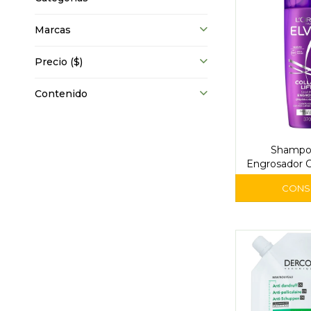
Marcas
Precio
($)
Contenido
Shampoo
Engrosador 
ml - L