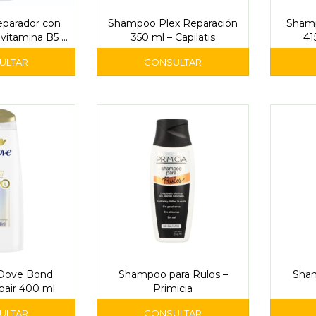
parador con
Shampoo Plex Reparación
Shamp
ovitamina B5 –
350 ml – Capilatis
41
icia
Dove Bond
Shampoo para Rulos –
Sham
pair 400 ml
Primicia