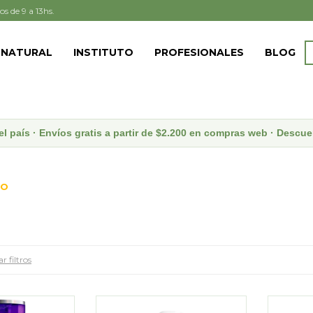
os de 9 a 13hs.
 NATURAL
INSTITUTO
PROFESIONALES
BLOG
el país · Envíos gratis a partir de $2.200 en compras web · Desc
OO
r filtros