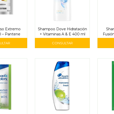
so Extremo
Shampoo Dove Hidratación
Sha
l – Pantene
+ Vitaminas A & E 400 ml
Fusión