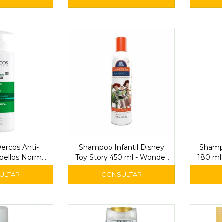
rcos Anti-
Shampoo Infantil Disney
Shamp
bellos Normal
Toy Story 450 ml - Wonder
180 ml
o 390ml
Tex