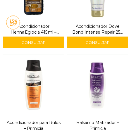
Acondicionador
Acondicionador Dove
Henna Egipcia 415 ml –
Bond Intense Repair 250
Tío Nacho Anti‑Canas
ml
Acondicionador para Rulos
Bálsamo Matizador –
– Primicia
Primicia