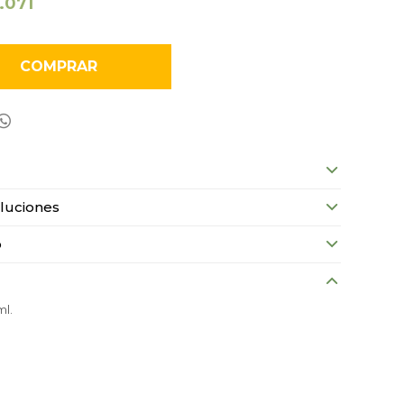
1.071
COMPRAR

luciones
o
ml.