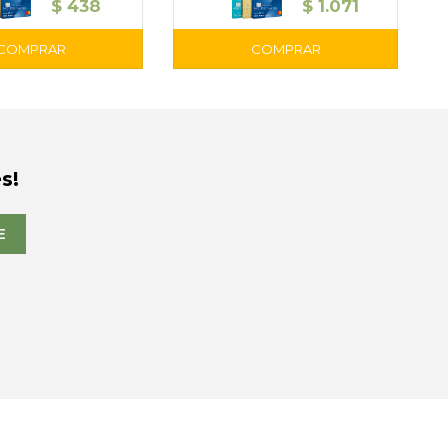
$
438
$
1.071
s!
E