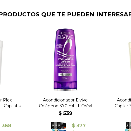
PRODUCTOS QUE TE PUEDEN INTERESA
r Plex
Acondicionador Elvive
Acondi
– Capilatis
Colágeno 370 ml - L'Oréal
Capilar 
$
539
$
368
$
377