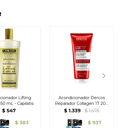
R
cionador Lifting
Acondicionador Dercos
350 mL - Capilatis
Reparador Collagen 17 200
ml - Vichy
$
547
$
1.339
$
1.575
$
383
$
937