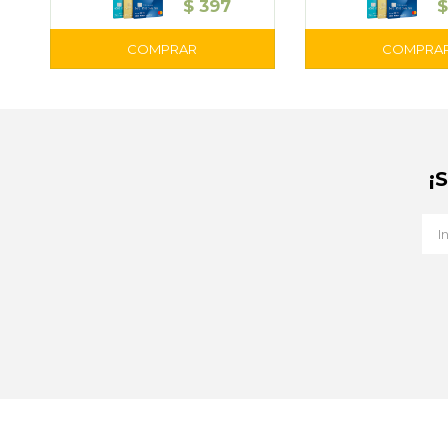
$
397
$
¡