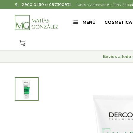
2900 0450 o 097300974
Lunes a viernes de 8 a 19hs. Sábad
MENÚ
COSMÉTICA
Envíos a todo 