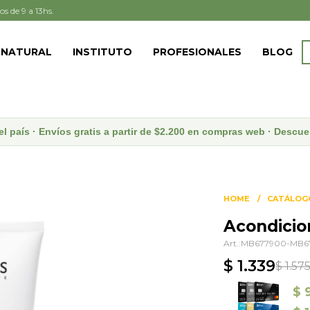
os de 9 a 13hs.
 NATURAL
INSTITUTO
PROFESIONALES
BLOG
el país · Envíos gratis a partir de $2.200 en compras web · Desc
HOME
CATÁLOG
Acondicio
MB677900-MB6
$
1.339
$
1.57
$