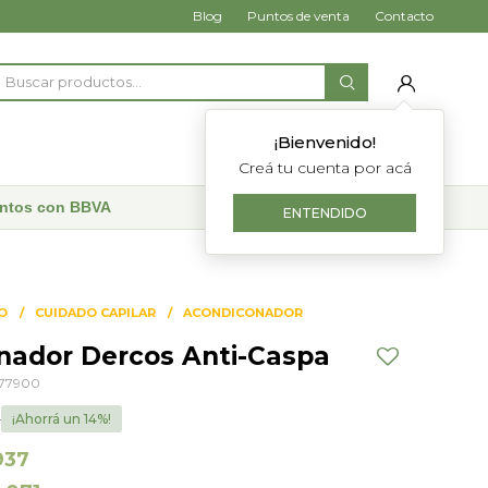
Blog
Puntos de venta
Contacto
¡Bienvenido!
Creá tu cuenta por acá
uentos con BBVA
ENTENDIDO
O
CUIDADO CAPILAR
ACONDICONADOR
nador Dercos Anti-Caspa
77900
5
14
937