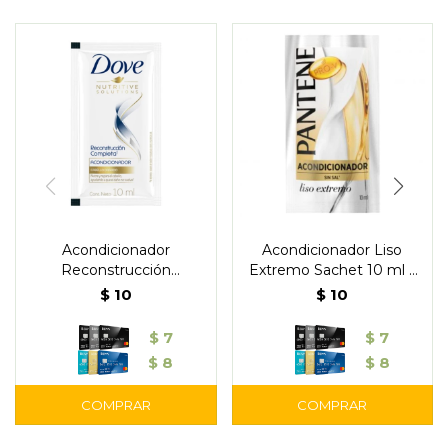
Acondicionador
Acondicionador Liso
Reconstrucción
Extremo Sachet 10 ml –
Completa Sachet 10 ml –
Pantene
$
10
$
10
Dove
$
7
$
7
$
8
$
8