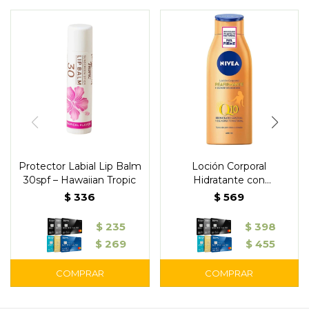
Protector Labial Lip Balm
Loción Corporal
30spf – Hawaiian Tropic
Hidratante con
Autobronceante 400 ml –
$
336
$
569
Nivea
$
235
$
398
$
269
$
455