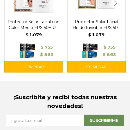
Protector Solar Facial con
Protector Solar Facial
Color Medio FPS 50+ UV
Fluido Invisible FPS 50+
Defender Fluido 40 ml -
UV Defender 40 ml -
$
1.079
$
1.079
L'Oréal
L'Oréal
$
755
$
755
$
863
$
863
¡Suscribite y recibí todas nuestras
novedades!
SUSCRIBIRME