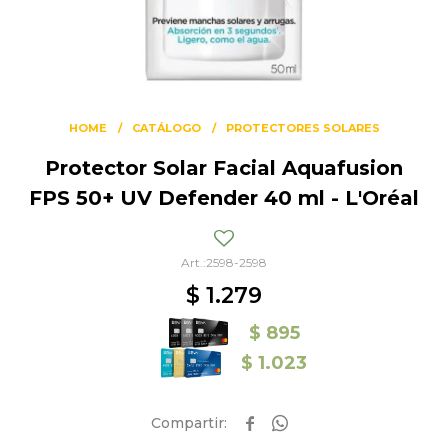
HOME
CATÁLOGO
PROTECTORES SOLARES
Protector Solar Facial Aquafusion
FPS 50+ UV Defender 40 ml - L'Oréal
2598-2598
$
1.279
$
895
$
1.023

