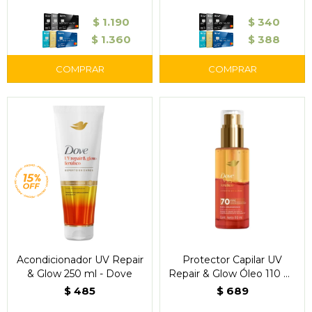
$
1.190
$
340
$
1.360
$
388
Acondicionador UV Repair
Protector Capilar UV
& Glow 250 ml - Dove
Repair & Glow Óleo 110 ml
- Dove
$
485
$
689