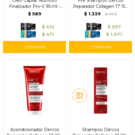
Óleo Capilar Nutritivo
Pre Shampoo Dercos
Finalizador Pro-V 95 ml -
Reparador Collagen 17 150
Pantene
ml - Vichy
$
589
$
1.339
$
1.575
$
412
$
937
$
471
$
1.071
Acondicionador Dercos
Shampoo Dercos