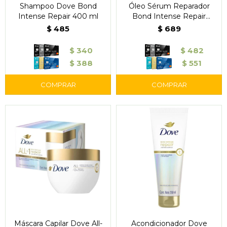
Shampoo Dove Bond
Óleo Sérum Reparador
Intense Repair 400 ml
Bond Intense Repair
110 ml – Dove
$
485
$
689
$
340
$
482
$
388
$
551
Máscara Capilar Dove All-
Acondicionador Dove