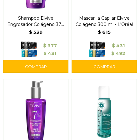
Shampoo Elvive
Mascarilla Capilar Elvive
Engrosador Colágeno 370
Colágeno 300 ml - L'Oréal
ml - L'Oréal
$
539
$
615
$
377
$
431
$
431
$
492