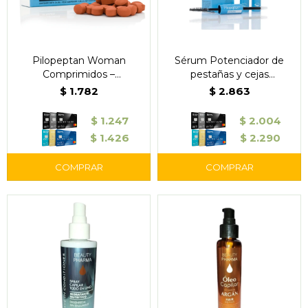
Pilopeptan Woman
Sérum Potenciador de
Comprimidos –
pestañas y cejas
Suplemento Anticaída
Pilopeptan Woman
$
1.782
$
2.863
Capilar
$
1.247
$
2.004
$
1.426
$
2.290