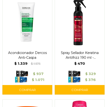
Acondicionador Dercos
Spray Sellador Keratina
Anti-Caspa
Antifrizz 190 ml -
TRESemmé
$
1.339
$
470
$
1.575
$
937
$
329
$
1.071
$
376