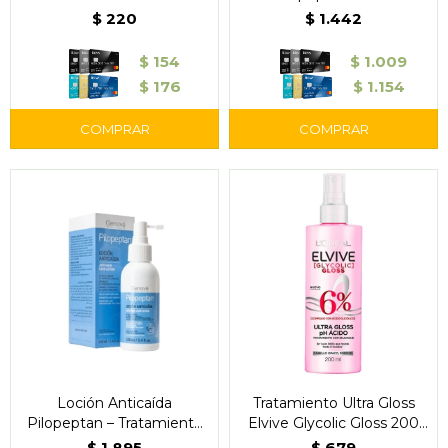
$
220
$
1.442
$
154
$
1.009
$
176
$
1.154
Loción Anticaída
Tratamiento Ultra Gloss
Pilopeptan – Tratamiento
Elvive Glycolic Gloss 200
Capilar Fortalecedor
ml - L'Oréal
$
1.895
$
679