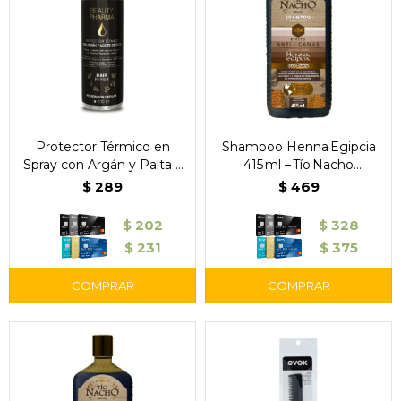
Protector Térmico en
Shampoo Henna Egipcia
Spray con Argán y Palta –
415 ml – Tío Nacho
Beauty Pharma
Anti‑Canas
$
289
$
469
$
202
$
328
$
231
$
375