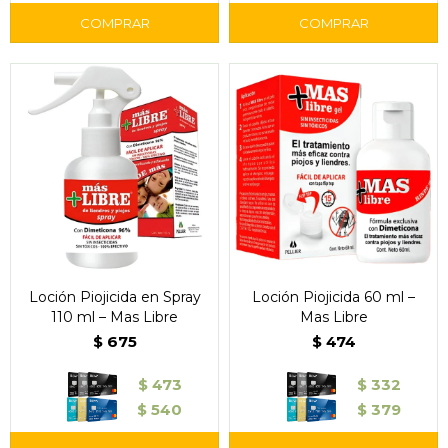
Loción Piojicida en Spray
Loción Piojicida 60 ml –
110 ml – Mas Libre
Mas Libre
$
675
$
474
$
473
$
332
$
540
$
379