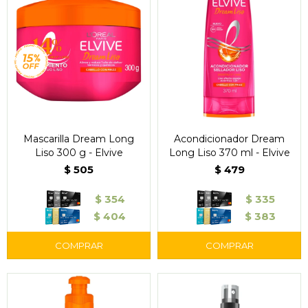
Mascarilla Dream Long
Acondicionador Dream
Liso 300 g - Elvive
Long Liso 370 ml - Elvive
$
505
$
479
$
354
$
335
$
404
$
383