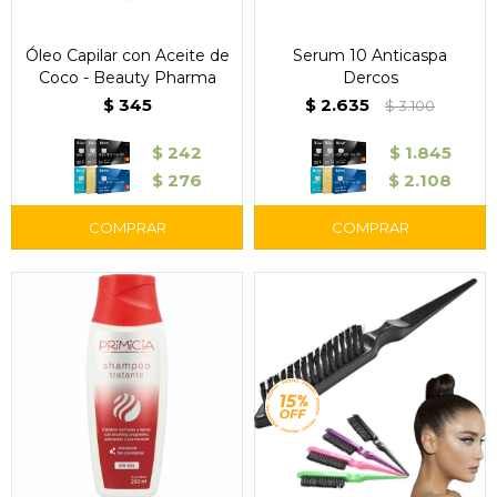
Óleo Capilar con Aceite de
Serum 10 Anticaspa
Coco - Beauty Pharma
Dercos
$
345
$
2.635
$
3.100
$
242
$
1.845
$
276
$
2.108