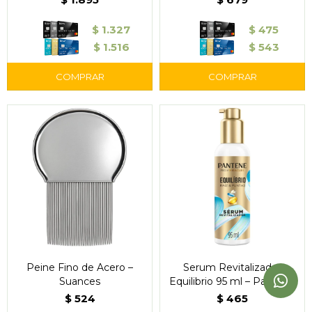
$
1.327
$
475
$
1.516
$
543
Peine Fino de Acero –
Serum Revitalizador
Suances
Equilibrio 95 ml – Pantene
$
524
$
465