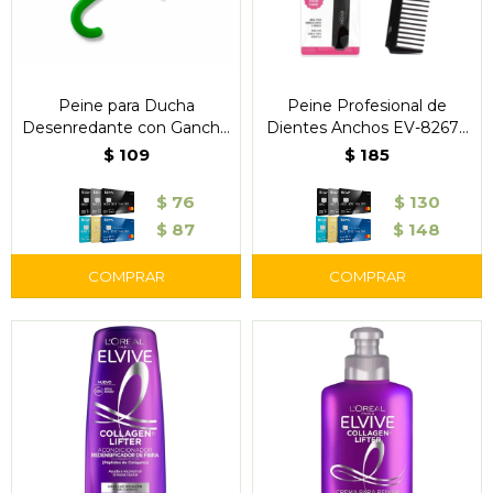
Peine para Ducha
Peine Profesional de
Desenredante con Gancho
Dientes Anchos EV-8267 -
- Evok
Evok
$
109
$
185
$
76
$
130
$
87
$
148