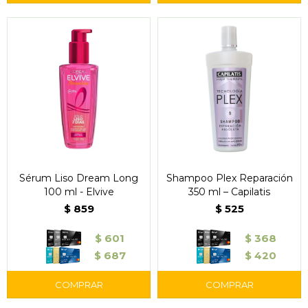
Sérum Liso Dream Long
Shampoo Plex Reparación
100 ml - Elvive
350 ml – Capilatis
$
859
$
525
$
601
$
368
$
687
$
420