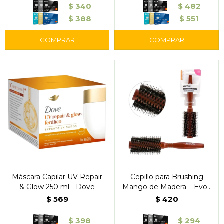
$
340
$
482
$
388
$
551
Máscara Capilar UV Repair
Cepillo para Brushing
& Glow 250 ml - Dove
Mango de Madera – Evok
18HB022
$
569
$
420
$
398
$
294