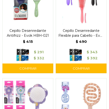
Cepillo Desenredante
Cepillo Desenredante
Antifrizz - Evok HBH-021
Flexible para Cabello - Evok
HBH-001
$
415
$
490
$
291
$
343
$
332
$
392