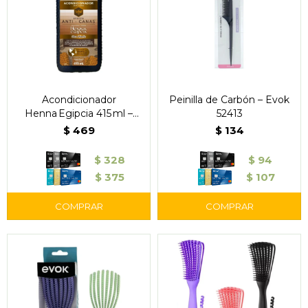
Acondicionador
Peinilla de Carbón – Evok
Henna Egipcia 415 ml –
52413
Tío Nacho Anti‑Canas
$
469
$
134
$
328
$
94
$
375
$
107