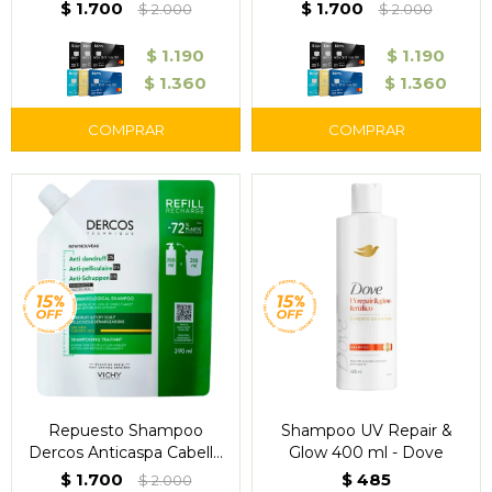
Repuesto 400 ml – Vichy
Graso 390 ml – Vichy
$
1.700
$
1.700
$
2.000
$
2.000
$
1.190
$
1.190
$
1.360
$
1.360
Repuesto Shampoo
Shampoo UV Repair &
Dercos Anticaspa Cabello
Glow 400 ml - Dove
Seco 390 ml – Vichy
$
1.700
$
485
$
2.000