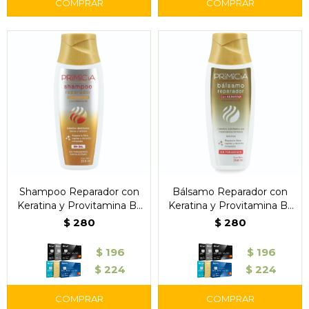
Shampoo Reparador con
Bálsamo Reparador con
Keratina y Provitamina B5
Keratina y Provitamina B5
– Primicia
– Primicia
$
280
$
280
$
196
$
196
$
224
$
224