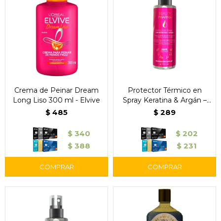
Crema de Peinar Dream
Protector Térmico en
Long Liso 300 ml - Elvive
Spray Keratina & Argán –
Beauty Pharma
$
485
$
289
$
340
$
202
$
388
$
231