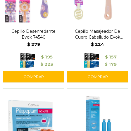
Cepillo Desenredante
Cepillo Masajeador De
Evok 74540
Cuero Cabelludo Evok
Hsb-02
$
279
$
224
$
195
$
157
$
223
$
179