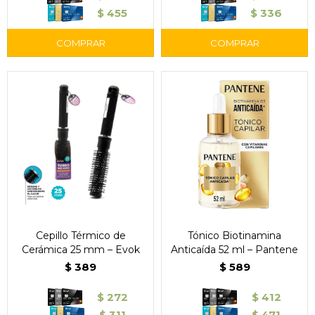
$
455
$
336
Cepillo Térmico de
Tónico Biotinamina
Cerámica 25 mm – Evok
Anticaída 52 ml – Pantene
$
389
$
589
$
272
$
412
$
311
$
471