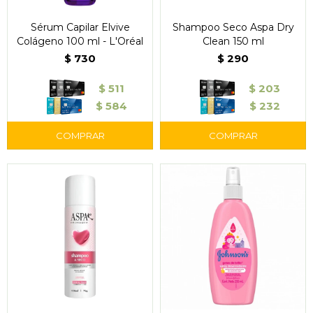
Sérum Capilar Elvive
Shampoo Seco Aspa Dry
Colágeno 100 ml - L'Oréal
Clean 150 ml
$
730
$
290
$
511
$
203
$
584
$
232