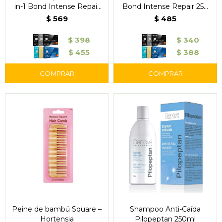
in-1 Bond Intense Repair
Bond Intense Repair 250
250 g
ml
$
569
$
485
$
398
$
340
$
455
$
388
Peine de bambú Square –
Shampoo Anti-Caída
Hortensia
Pilopeptan 250ml