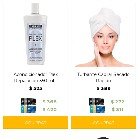
Acondicionador Plex
Turbante Capilar Secado
Reparación 350 ml –
Rápido
Capilatis
$
525
$
389
$
368
$
272
$
420
$
311