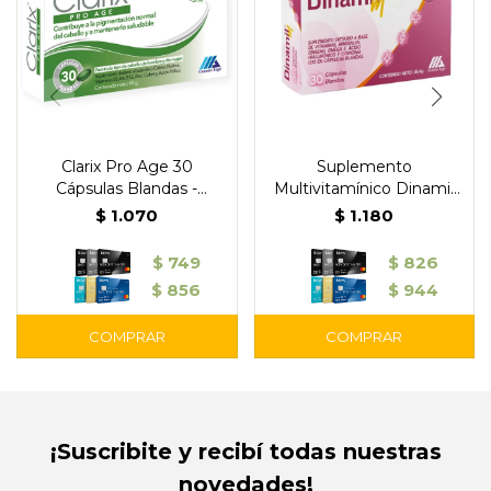
Clarix Pro Age 30
Suplemento
Cápsulas Blandas -
Multivitamínico Dinamil
Gramón Bagó
M 30 Cápsulas Blandas -
$
1.070
$
1.180
Gramón Bagó
$
749
$
826
$
856
$
944
¡Suscribite y recibí todas nuestras
novedades!