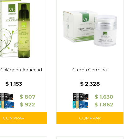
 Colágeno Antiedad
Crema Germinal
$
1.153
$
2.328
$
807
$
1.630
$
922
$
1.862