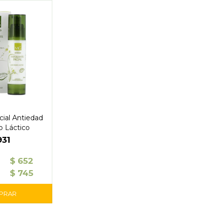
cial Antiedad
o Láctico
931
$
652
$
745