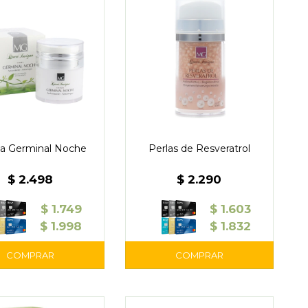
a Germinal Noche
Perlas de Resveratrol
$
2.498
$
2.290
$
1.749
$
1.603
$
1.998
$
1.832