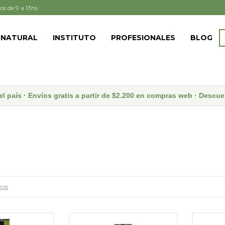
os de 9 a 13hs.
 NATURAL
INSTITUTO
PROFESIONALES
BLOG
el país · Envíos gratis a partir de $2.200 en compras web · Desc
tros