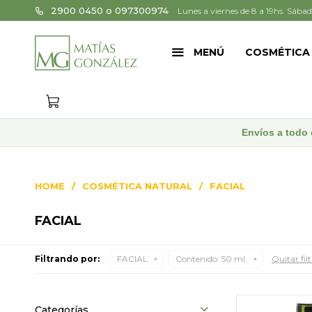
2900 0450 o 097300974
Lunes a viernes de 8 a 19hs. Sábad
MENÚ
COSMÉTICA
Envíos a todo 
HOME
COSMÉTICA NATURAL
FACIAL
FACIAL
Filtrando por:
FACIAL
Contenido:
50 ml.
Quitar fil
Categorías