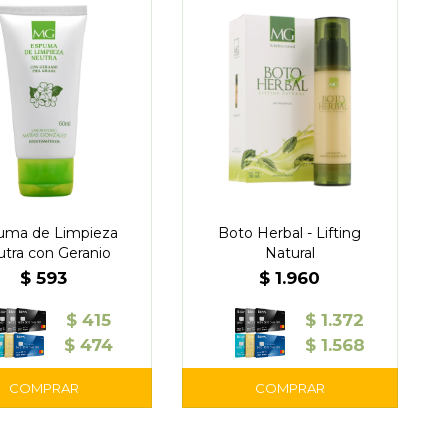
uma de Limpieza
Boto Herbal - Lifting
tra con Geranio
Natural
$
593
$
1.960
$
415
$
1.372
$
474
$
1.568