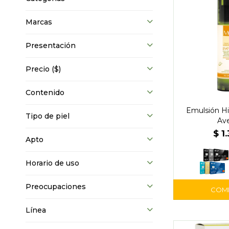
Marcas
Presentación
Precio
($)
Contenido
Emulsión Hi
Tipo de piel
Av
$
1
Apto
Horario de uso
Preocupaciones
Línea