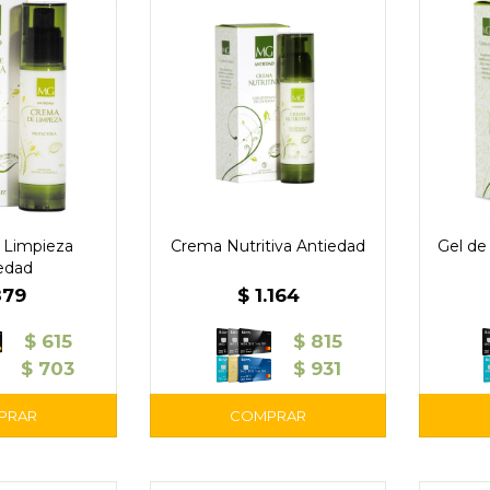
 Limpieza
Crema Nutritiva Antiedad
Gel de
edad
879
$
1.164
$
615
$
815
$
703
$
931