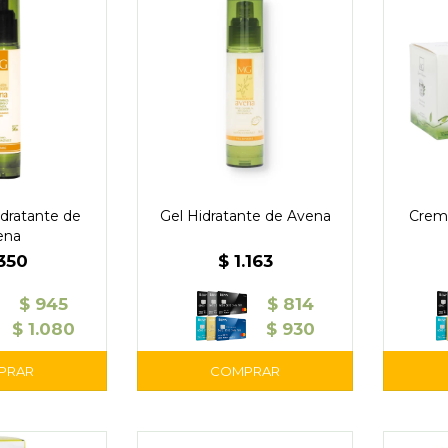
dratante de
Gel Hidratante de Avena
Crem
ena
.350
$
1.163
$
945
$
814
$
1.080
$
930