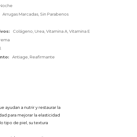
Noche
Arrugas Marcadas, Sin Parabenos
ivos
Colágeno, Urea, Vitamina A, Vitamina E
rema
.
ento
Antiage, Reafirmante
 ayudan a nutrir y restaurar la
ad para mejorar la elasticidad
 tipo de piel, su textura