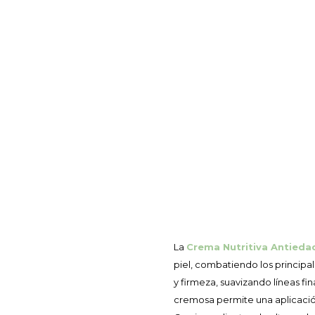
La
Crema Nutritiva Antieda
piel, combatiendo los principa
y firmeza, suavizando líneas fi
cremosa permite una aplicació