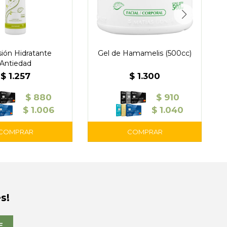
ión Hidratante
Gel de Hamamelis (500cc)
Antiedad
$
1.257
$
1.300
$
880
$
910
$
1.006
$
1.040
s!
E