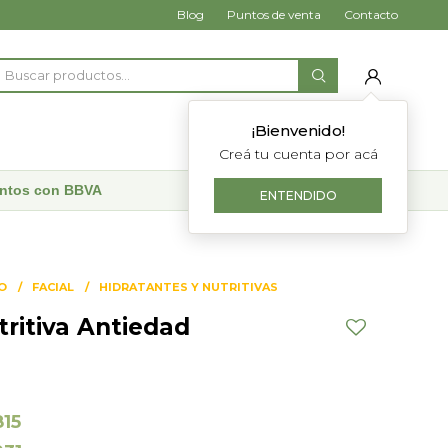
Blog
Puntos de venta
Contacto
¡Bienvenido!
Creá tu cuenta por acá
uentos con BBVA
ENTENDIDO
O
FACIAL
HIDRATANTES Y NUTRITIVAS
ritiva Antiedad
815