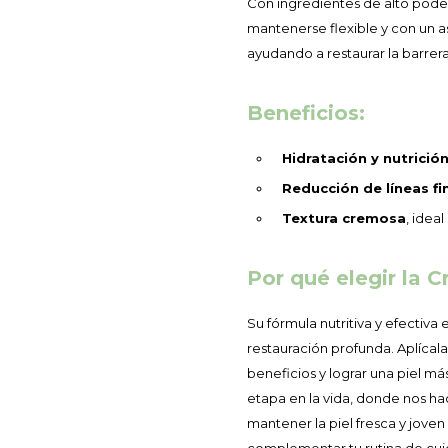
Con ingredientes de alto poder 
mantenerse flexible y con un a
ayudando a restaurar la barrer
Beneficios:
Hidratación y nutrició
Reducción de líneas fi
Textura cremosa
, ideal
Por qué elegir la 
Su fórmula nutritiva y efectiv
restauración profunda. Aplícal
beneficios y lograr una piel má
etapa en la vida, donde nos ha
mantener la piel fresca y jove