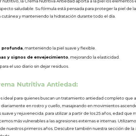
nutritivo, la Crema Nutritiva Antiedad aporta a la piel los elementos
specto saludable. Su fórmula está pensada para proteger la piel de la
a cutánea y manteniendo la hidratación durante todo el día.
n profunda
, manteniendo la piel suave y flexible.
nas y signos de envejecimiento
, mejorando la elasticidad.
 para el uso diario sin dejar residuos.
Crema Nutritiva Antiedad:
a es ideal para quienes buscan un tratamiento antiedad completo que a
a diariamente en rostro y cuello, masajeando en movimientos ascende
s suave y rejuvenecida. para utilizar a partir de los 25 años, edad que
cemos más vulnerables a las agresiones externas e internas. Utilizam
n de nuestros primeros años. Descubre también nuestra sección de la