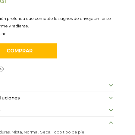
931
ición profunda que combate los signos de envejecimiento
irme y radiante.
che.
COMPRAR

luciones
o
uras, Mixta, Normal, Seca, Todo tipo de piel