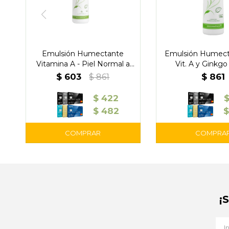
Emulsión Humectante
Emulsión Humect
Vitamina A - Piel Normal a
Vit. A y Ginkgo
Seca - Outlet
$
603
$
861
$
861
$
422
$
482
¡