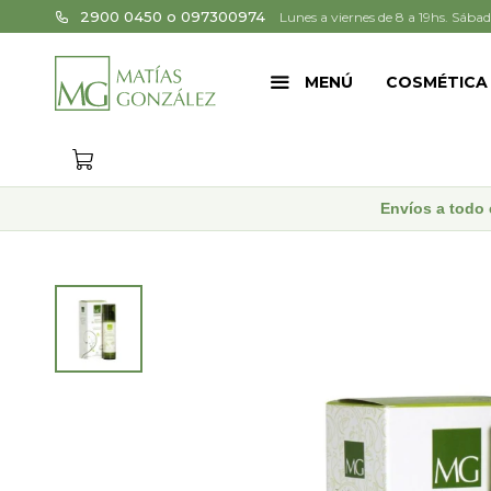
2900 0450 o 097300974
Lunes a viernes de 8 a 19hs. Sábad
MENÚ
COSMÉTICA
Envíos a todo 