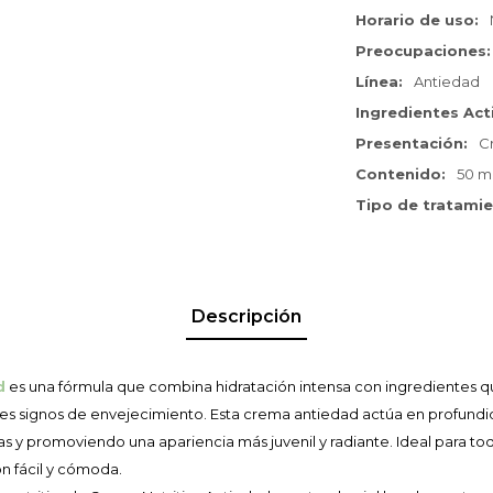
Horario de uso
Preocupaciones
Línea
Antiedad
Ingredientes Act
Presentación
C
Contenido
50 ml
Tipo de tratami
Descripción
d
es una fórmula que combina hidratación intensa con ingredientes que
les signos de envejecimiento. Esta crema antiedad actúa en profundid
nas y promoviendo una apariencia más juvenil y radiante. Ideal para todo
n fácil y cómoda.