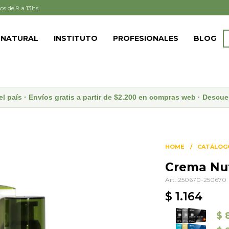
os de 9 a 13hs.
 NATURAL
INSTITUTO
PROFESIONALES
BLOG
el país · Envíos gratis a partir de $2.200 en compras web · Desc
HOME
CATÁLOG
Crema Nut
250670-250670
$
1.164
$