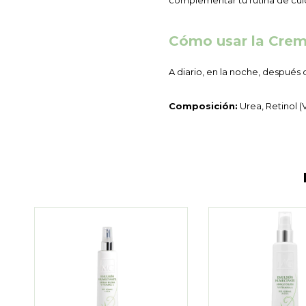
complementar tu rutina de cu
Cómo usar la Crema
A diario, en la noche, después d
Composición:
Urea, Retinol (