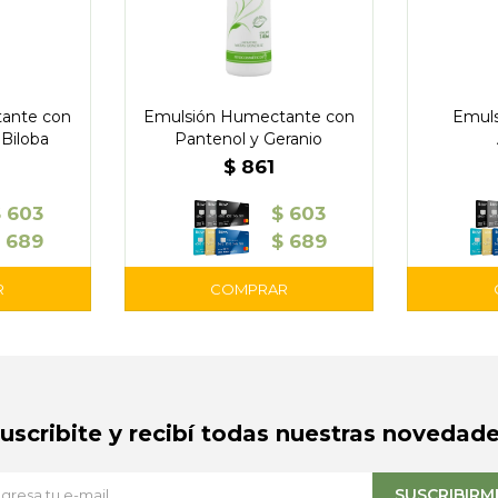
ante con
Emulsión Humectante con
Emuls
 Biloba
Pantenol y Geranio
$
861
$
603
$
603
$
689
$
689
Suscribite y recibí todas nuestras novedade
SUSCRIBIRM