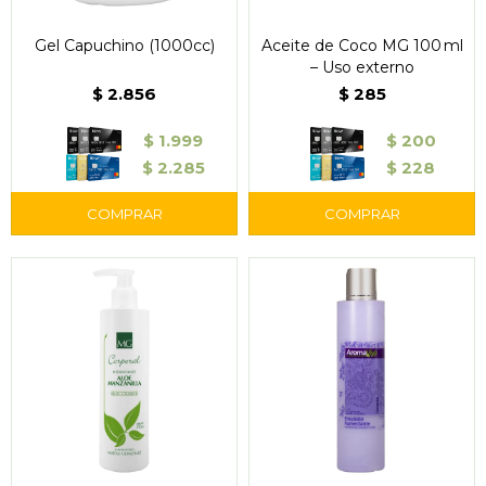
Gel Capuchino (1000cc)
Aceite de Coco MG 100 ml
– Uso externo
$
2.856
$
285
$
1.999
$
200
$
2.285
$
228