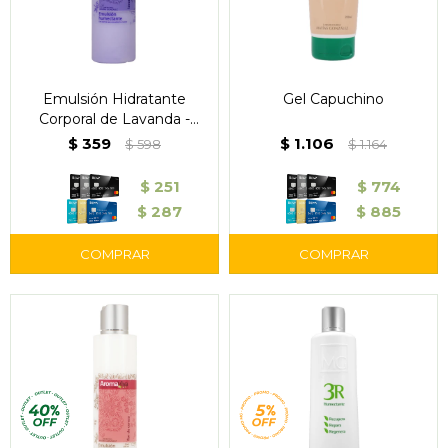
Emulsión Hidratante
Gel Capuchino
Corporal de Lavanda -
Outlet
$
359
$
1.106
$
598
$
1.164
$
251
$
774
$
287
$
885