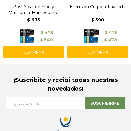
Post Solar de Aloe y
Emulsión Corporal Lavanda
Manzanilla. Humectante
Corporal.
$
675
$
598
$
473
$
419
$
540
$
478
¡Suscribite y recibí todas nuestras
novedades!
SUSCRIBIRME