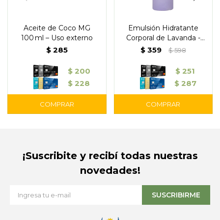
Aceite de Coco MG
Emulsión Hidratante
100 ml – Uso externo
Corporal de Lavanda -
Outlet
$
285
$
359
$
598
$
200
$
251
$
228
$
287
¡Suscribite y recibí todas nuestras
novedades!
SUSCRIBIRME