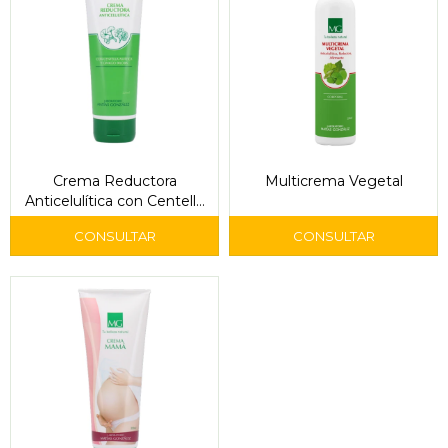
Crema Reductora
Multicrema Vegetal
Anticelulítica con Centella
Asiática y Ginkgo Biloba