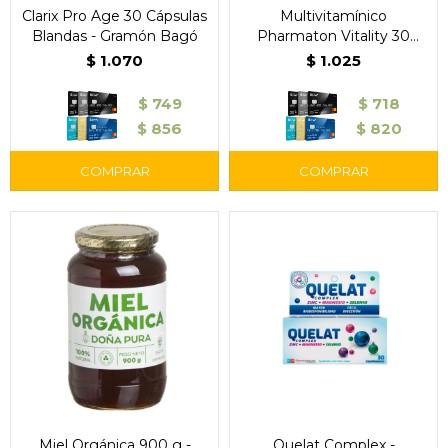
Clarix Pro Age 30 Cápsulas
Multivitamínico
Blandas - Gramón Bagó
Pharmaton Vitality 30
Comprimidos Recubiertos
$
1.070
$
1.025
$
749
$
718
$
856
$
820
Miel Orgánica 900 g -
Quelat Complex -