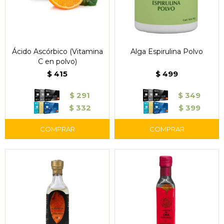
Ácido Ascórbico (Vitamina
Alga Espirulina Polvo
C en polvo)
$
415
$
499
$
291
$
349
$
332
$
399