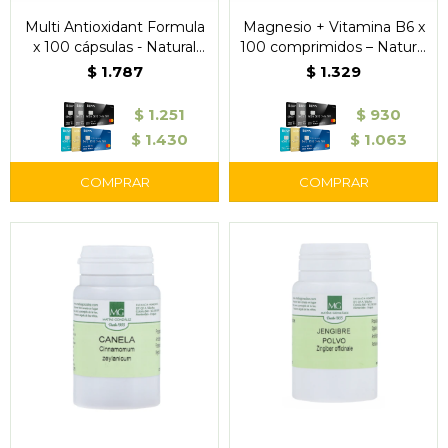
Multi Antioxidant Formula
Magnesio + Vitamina B6 x
x 100 cápsulas - Natural
100 comprimidos – Natural
Life
Life
$
1.787
$
1.329
$
1.251
$
930
$
1.430
$
1.063