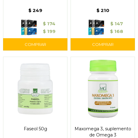
$
249
$
210
$
174
$
147
$
199
$
168
Faseol 50g
Maxomega 3, suplemento
de Omega 3