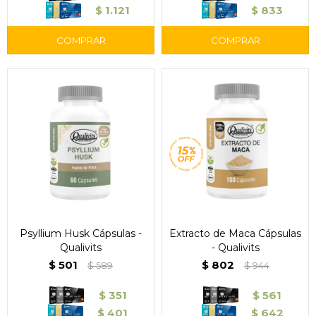
$
1.121
$
833
Psyllium Husk Cápsulas -
Extracto de Maca Cápsulas
Qualivits
- Qualivits
$
501
$
802
$
589
$
944
$
351
$
561
$
401
$
642