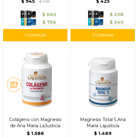
$
945
$
425
$
1.112
$
662
$
298
$
756
$
340
Colágeno con Magnesio
Magnesio Total 5 Ana
de Ana María LaJusticia
María Lajusticia
$
1.586
$
1.469