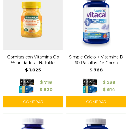
Gomitas con Vitamina C x
Simple Calcio + Vitamina D
55 unidades – Natulife
60 Pastillas De Goma
$
1.025
$
768
$
718
$
538
$
820
$
614