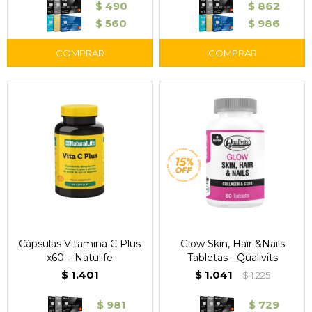
$
490
$
862
$
560
$
986
Cápsulas Vitamina C Plus
Glow Skin, Hair &Nails
x60 – Natulife
Tabletas - Qualivits
$
1.401
$
1.041
$
1.225
$
981
$
729