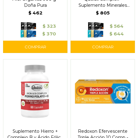
Doña Pura
Suplemento Minerales
Quelatados 30
$
462
$
805
Comprimidos
$
323
$
564
$
370
$
644
Suplemento Hierro +
Redoxon Efervescente
Complejo B y Ácido Fólico
Triple Acción 10 Comp -