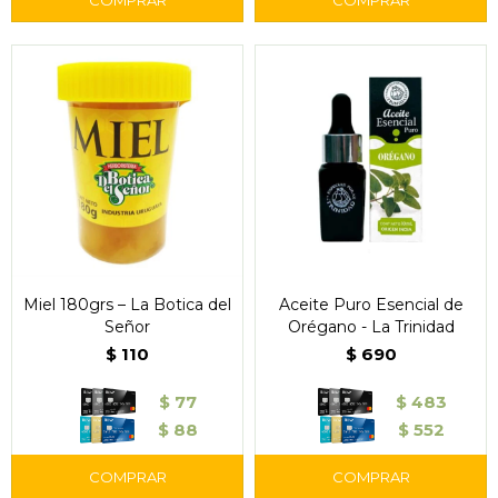
Miel 180grs – La Botica del
Aceite Puro Esencial de
Señor
Orégano - La Trinidad
$
110
$
690
$
77
$
483
$
88
$
552