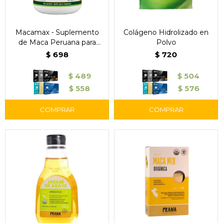
Macamax - Suplemento
Colágeno Hidrolizado en
de Maca Peruana para
Polvo
Energía y Bienestar
$
698
$
720
$
489
$
504
$
558
$
576