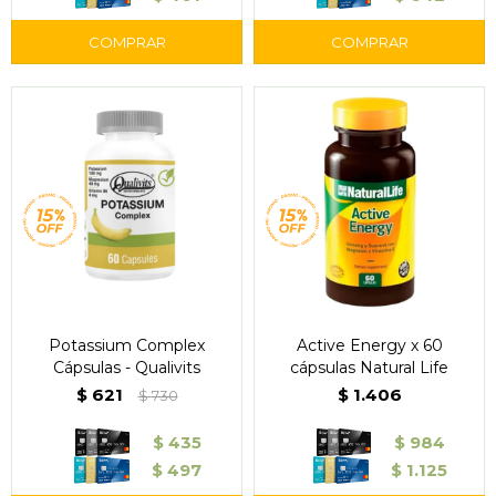
Potassium Complex
Active Energy x 60
Cápsulas - Qualivits
cápsulas Natural Life
$
621
$
1.406
$
730
$
435
$
984
$
497
$
1.125