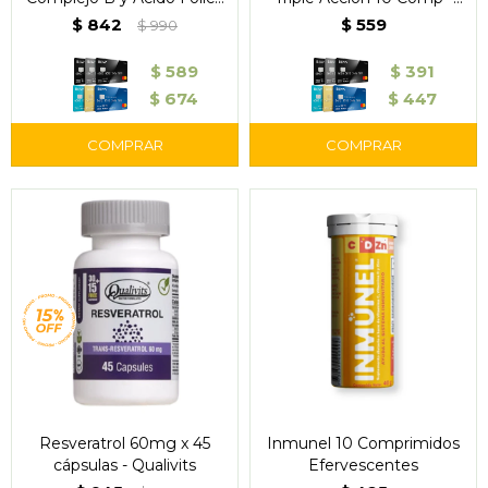
60 Cápsulas – Qualivits
Bayer
$
842
$
559
$
990
$
589
$
391
$
674
$
447
Resveratrol 60mg x 45
Inmunel 10 Comprimidos
cápsulas - Qualivits
Efervescentes