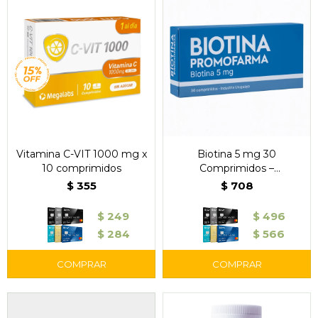
Vitamina C-VIT 1000 mg x
Biotina 5 mg 30
10 comprimidos
Comprimidos –
Promofarma
$
355
$
708
$
249
$
496
$
284
$
566