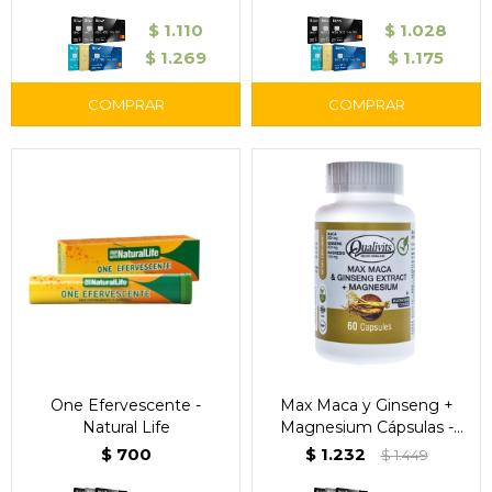
$
1.110
$
1.028
$
1.269
$
1.175
One Efervescente -
Max Maca y Ginseng +
Natural Life
Magnesium Cápsulas -
Qualivits
$
700
$
1.232
$
1.449