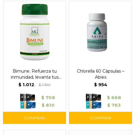
Bimune. Refuerza tu
Chlorella 60 Cápsulas –
inmunidad, levanta tus
Abies
defensas
$
1.012
$
954
$
1.190
$
708
$
668
$
810
$
763