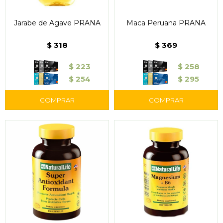
Jarabe de Agave PRANA
Maca Peruana PRANA
$
318
$
369
$
223
$
258
$
254
$
295