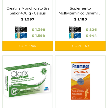
Creatina Monohidrato Sin
Suplemento
Sabor 400 g - Celsius
Multivitamínico Dinamil M
30 Cápsulas Blandas -
$
1.997
$
1.180
Gramón Bagó
$
1.398
$
826
$
1.598
$
944