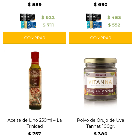
$
889
$
690
$
622
$
483
$
711
$
552
Aceite de Lino 250ml – La
Polvo de Orujo de Uva
Trinidad
Tannat 100gr.
$
757
$
380