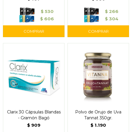
$
530
$
266
$
606
$
304
Clarix 30 Cápsulas Blandas
Polvo de Orujo de Uva
- Gramón Bagó
Tannat 350gr.
$
909
$
1.190