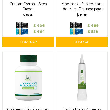
Cutisan Crema – Seca
Macamax - Suplemento
Granos
de Maca Peruana para
Energía y Bienestar
$
580
$
698
$
406
$
489
$
464
$
558
Colágeno Hidrolizado en
Loción Pieles Acneicas