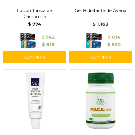
Loción Tónica de
Gel Hidratante de Avena
Camomilla
$
774
$
1.163
$
542
$
814
$
619
$
930