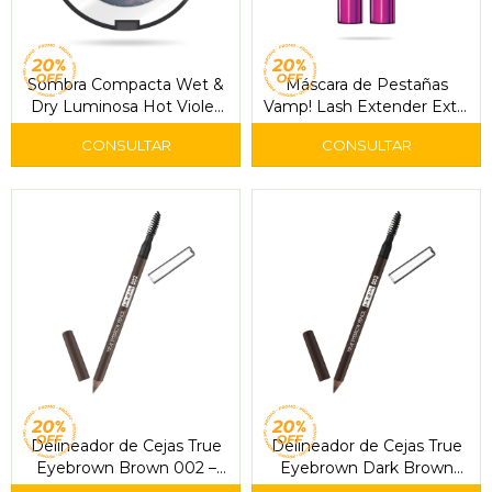
Sombra Compacta Wet &
Máscara de Pestañas
Dry Luminosa Hot Violet
Vamp! Lash Extender Extra
205 – Pupa
Black 112 – Pupa
Delineador de Cejas True
Delineador de Cejas True
Eyebrown Brown 002 –
Eyebrown Dark Brown
Pupa
003 – Pupa