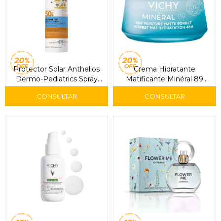
Protector Solar Anthelios
Crema Hidratante
Dermo-Pediatrics Spray
Matificante Minéral 89
Invisible FPS 50+ 200 ml -
Moisture Matte Sorbet 50
La Roche-Posay
ml - Vichy