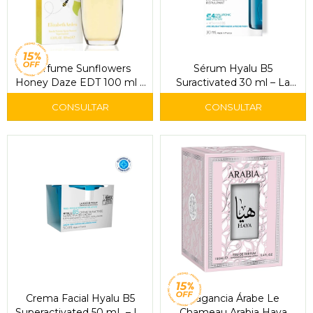
Perfume Sunflowers
Sérum Hyalu B5
Honey Daze EDT 100 ml –
Suractivated 30 ml – La
Elizabeth Arden
Roche-Posay
Crema Facial Hyalu B5
Fragancia Árabe Le
Superactivated 50 mL – La
Chameau Arabia Haya