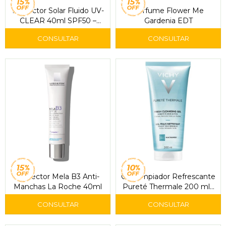
Protector Solar Fluido UV-
Perfume Flower Me
CLEAR 40ml SPF50 –
Gardenia EDT
Vichy
Corrector Mela B3 Anti-
Gel Limpiador Refrescante
Manchas La Roche 40ml
Pureté Thermale 200 ml -
Vichy