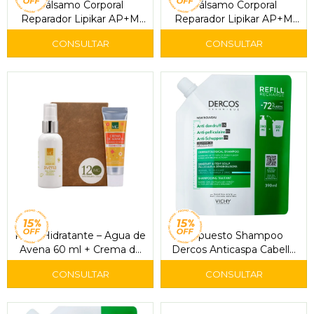
Bálsamo Corporal
Bálsamo Corporal
Reparador Lipikar AP+M
Reparador Lipikar AP+M
200 ml - La Roche-Posay
400 ml - La Roche-Posay
Pack Hidratante – Agua de
Repuesto Shampoo
Avena 60 ml + Crema de
Dercos Anticaspa Cabello
Manos 30 ml
Graso 390 ml – Vichy