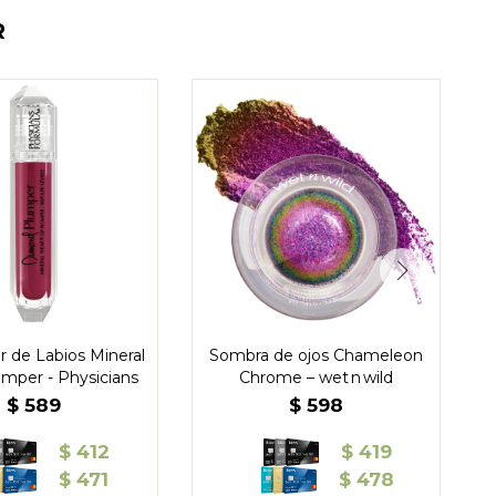
R
r de Labios Mineral
Sombra de ojos Chameleon
mper - Physicians
Chrome – wet n wild
$
589
$
598
$
412
$
419
$
471
$
478