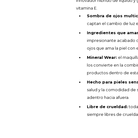
innovador híbrido de líquido y 
vitamina E.
Sombra de ojos multic
captan el cambio de luz en 
Ingredientes que aman 
impresionante acabado de
ojos que ama la piel con
Mineral Wear:
el maquill
los convierte en la comb
productos dentro de esta
Hecho para pieles sens
salud y la comodidad de s
adentro hacia afuera.
Libre de crueldad:
todas
siempre libres de crueld