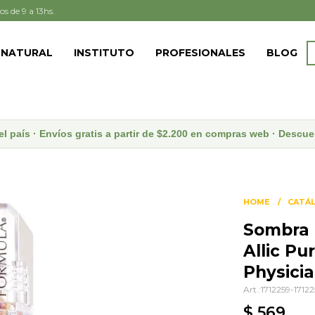
os de 9 a 13hs.
 NATURAL
INSTITUTO
PROFESIONALES
BLOG
el país · Envíos gratis a partir de $2.200 en compras web · Desc
HOME
CATÁ
Sombra 
Allic Pu
Physici
1712259-1712
$
569