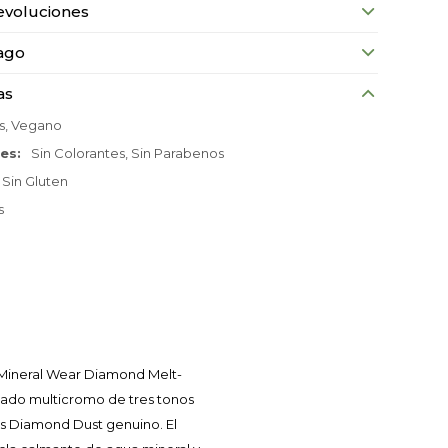
evoluciones
ago
as
s, Vegano
nes
Sin Colorantes, Sin Parabenos
Sin Gluten
s
 Mineral Wear Diamond Melt-
cabado multicromo de tres tonos
ous Diamond Dust genuino. El