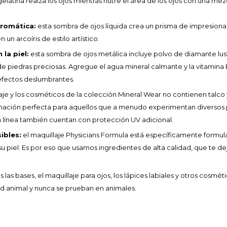
gelatina realza los ojos mientras nutre el área de los ojos con una m
romática:
esta sombra de ojos líquida crea un prisma de impresiona
un arcoíris de estilo artístico.
la piel:
esta sombra de ojos metálica incluye polvo de diamante lust
 piedras preciosas. Agregue el agua mineral calmante y la vitamina E
 efectos deslumbrantes.
aje y los cosméticos de la colección Mineral Wear no contienen talco 
inación perfecta para aquellos que a menudo experimentan diversos 
 línea también cuentan con protección UV adicional.
ibles:
el maquillaje Physicians Formula está específicamente formul
u piel. Es por eso que usamos ingredientes de alta calidad, que te dej
 las bases, el maquillaje para ojos, los lápices labiales y otros cosmé
ad animal y nunca se prueban en animales.