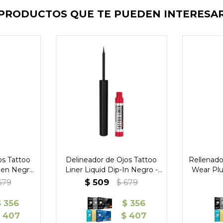
PRODUCTOS QUE TE PUEDEN INTERESA
os Tattoo
Delineador de Ojos Tattoo
Rellenado
Pen Negro
Liner Liquid Dip-In Negro -
Wear Plu
e
Maybelline
$
509
679
$
679
$
356
$
356
407
$
407