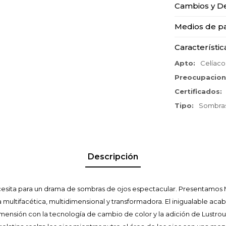
Cambios y D
Medios de p
Característic
Apto
Celíaco
Preocupacio
Certificados
Tipo
Sombra
Descripción
cesita para un drama de sombras de ojos espectacular. Presentamos
da multifacética, multidimensional y transformadora. El inigualable a
 dimensión con la tecnología de cambio de color y la adición de Lustr