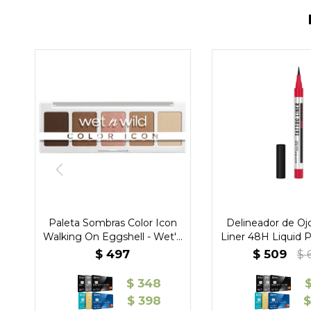
Paleta Sombras Color Icon
Delineador de Oj
Walking On Eggshell - Wet'n
Liner 48H Liquid 
Wild
Maybellin
$
497
$
509
$
$
348
$
398
$