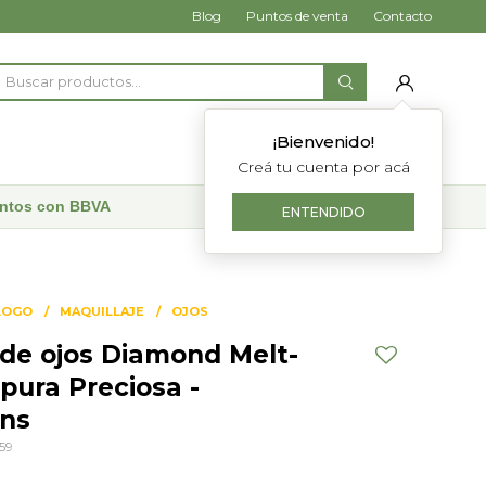
Blog
Puntos de venta
Contacto
¡Bienvenido!
Creá tu cuenta por acá
uentos con BBVA
ENTENDIDO
LOGO
MAQUILLAJE
OJOS
de ojos Diamond Melt-
rpura Preciosa -
ans
259