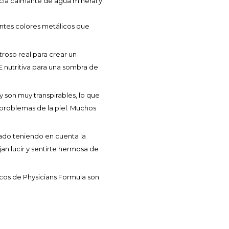
ezcla calmante de agua mineral y
ntes colores metálicos que
roso real para crear un
 nutritiva para una sombra de
y son muy transpirables, lo que
problemas de la piel. Muchos
ado teniendo en cuenta la
an lucir y sentirte hermosa de
ticos de Physicians Formula son