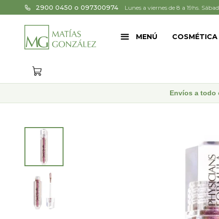
2900 0450 o 097300974
Lunes a viernes de 8 a 19hs. Sábad
MENÚ
COSMÉTICA
Envíos a todo 