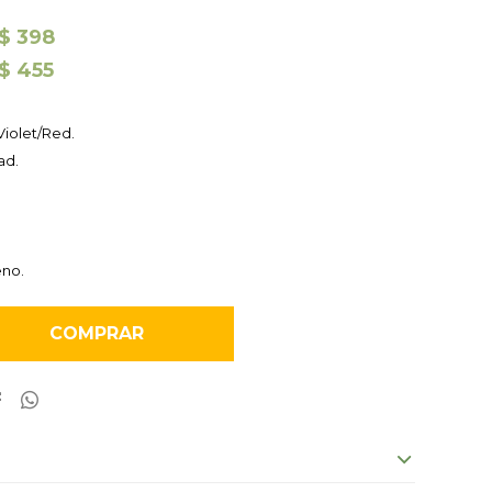
$
398
$
455
Violet/Red.
ad.
eno.
COMPRAR

