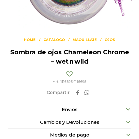
HOME
CATÁLOGO
MAQUILLAJE
OJOS
Sombra de ojos Chameleon Chrome
– wet n wild
1116695-1116695


Envíos
Cambios y Devoluciones
Medios de pago