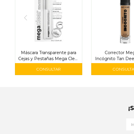
Máscara Transparente para
Corrector Meg
Cejas y Pestañas Mega Clear
Incógnito Tan Dee
– Wet n Wild
Wild
¡