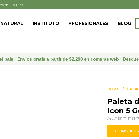
os de 9 a 13hs.
 NATURAL
INSTITUTO
PROFESIONALES
BLOG
el país · Envíos gratis a partir de $2.200 en compras web · Desc
HOME
CATÁ
Paleta 
Icon 5 G
1116147-111614
CONSULTA