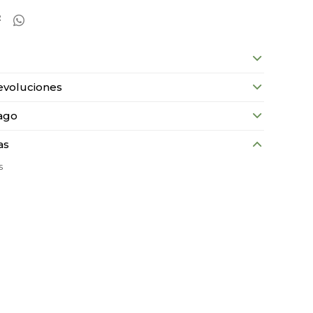


evoluciones
ago
as
s