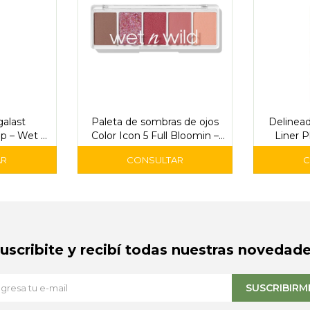
alast
Paleta de sombras de ojos
Delinead
p – Wet n
Color Icon 5 Full Bloomin –
Liner 
wet n wild
Metáli
Suscribite y recibí todas nuestras novedade
SUSCRIBIRM