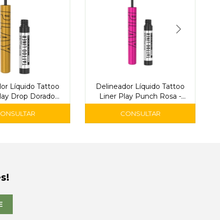
or Líquido Tattoo
Delineador Líquido Tattoo
Play Drop Dorado
Liner Play Punch Rosa -
co - Maybelline
Maybelline
s!
E