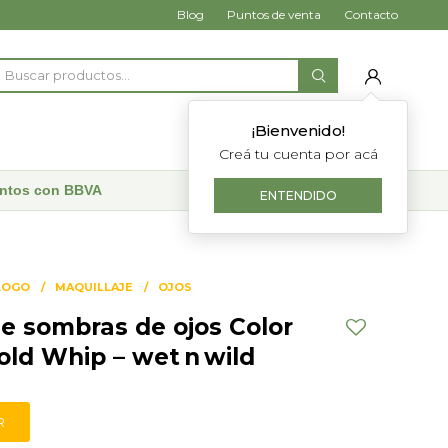
Blog
Puntos de venta
Contacto
¡Bienvenido!
Creá tu cuenta por acá
uentos con BBVA
ENTENDIDO
LOGO
MAQUILLAJE
OJOS
de sombras de ojos Color
old Whip – wet n wild
7
R