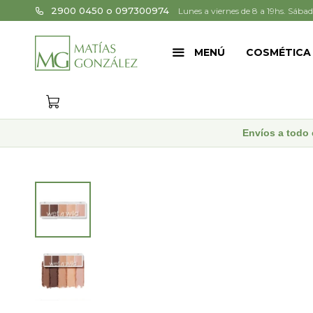
2900 0450 o 097300974
Lunes a viernes de 8 a 19hs. Sábad
MENÚ
COSMÉTICA
Envíos a todo 