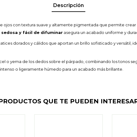
Descripción
e ojos con textura suave y altamente pigmentada que permite crear 
a
sedosa y fácil de difuminar
asegura un acabado uniforme y dura
ces dorados y cálidos que aportan un brillo sofisticado y versátil, ide
cel o yema de los dedos sobre el párpado, combinando los tonos seg
 intenso o ligeramente húmedo para un acabado más brillante.
PRODUCTOS QUE TE PUEDEN INTERESA