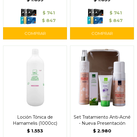
$
741
$
741
$
847
$
847
Loción Tónica de
Set Tratamiento Anti-Acné
Hamamelis (1000cc)
- Nueva Presentación
$
1.553
$
2.980