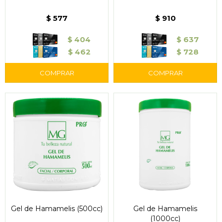
$
577
$
910
$
404
$
637
$
462
$
728
Gel de Hamamelis (500cc)
Gel de Hamamelis
(1000cc)