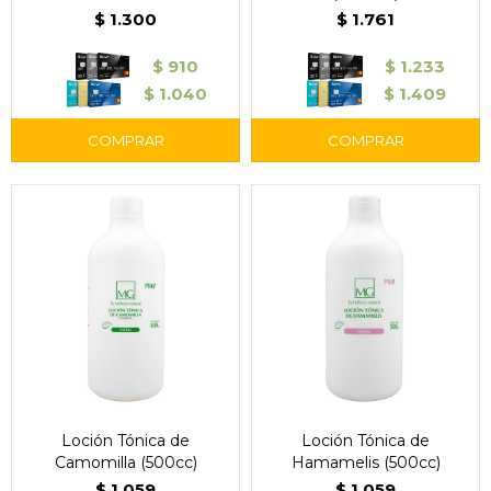
$
1.300
$
1.761
$
910
$
1.233
$
1.040
$
1.409
Loción Tónica de
Loción Tónica de
Camomilla (500cc)
Hamamelis (500cc)
$
1.059
$
1.059