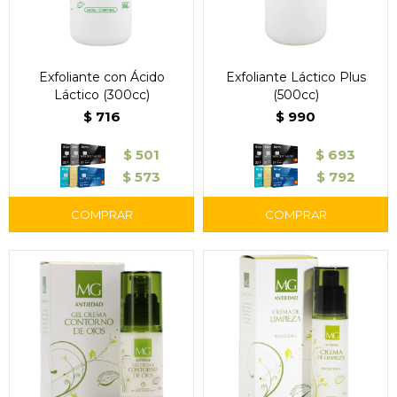
Exfoliante con Ácido
Exfoliante Láctico Plus
Láctico (300cc)
(500cc)
$
716
$
990
$
501
$
693
$
573
$
792