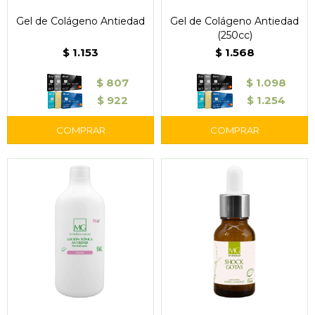
Gel de Colágeno Antiedad
Gel de Colágeno Antiedad
(250cc)
$
1.153
$
1.568
$
807
$
1.098
$
922
$
1.254