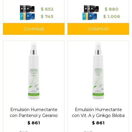
$
652
$
880
$
745
$
1.006
Emulsión Humectante
Emulsión Humectante
con Pantenol y Geranio
con Vit. A y Ginkgo Biloba
$
861
$
861