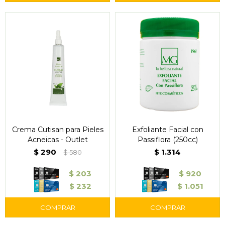
Crema Cutisan para Pieles
Exfoliante Facial con
Acneicas - Outlet
Passiflora (250cc)
$
290
$
1.314
$
580
$
203
$
920
$
232
$
1.051