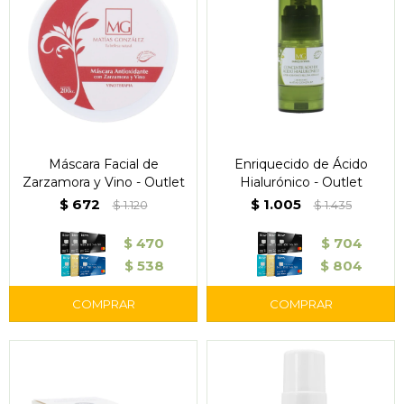
Máscara Facial de
Enriquecido de Ácido
Zarzamora y Vino - Outlet
Hialurónico - Outlet
$
672
$
1.005
$
1.120
$
1.435
$
470
$
704
$
538
$
804