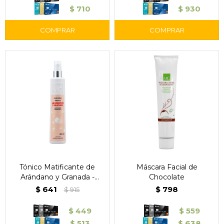
$
710
$
930
Tónico Matificante de
Máscara Facial de
Arándano y Granada -
Chocolate
Outlet
$
641
$
798
$
915
$
449
$
559
$
513
$
638