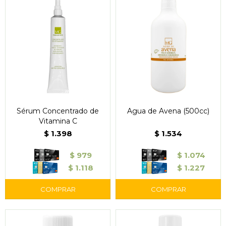
Sérum Concentrado de
Agua de Avena (500cc)
Vitamina C
$
1.398
$
1.534
$
979
$
1.074
$
1.118
$
1.227