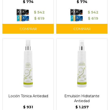
$
774
$
774
$
542
$
542
$
619
$
619
Loción Tónica Antiedad
Emulsión Hidratante
Antiedad
$
931
$
1.257