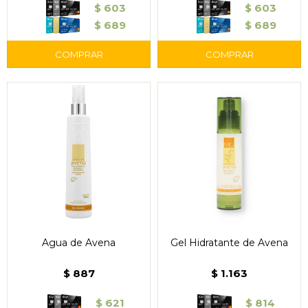
$
603
$
603
$
689
$
689
Agua de Avena
Gel Hidratante de Avena
$
887
$
1.163
$
621
$
814