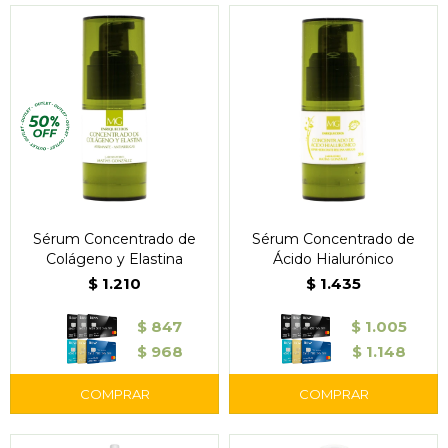
Sérum Concentrado de
Sérum Concentrado de
Colágeno y Elastina
Ácido Hialurónico
$
1.210
$
1.435
$
847
$
1.005
$
968
$
1.148