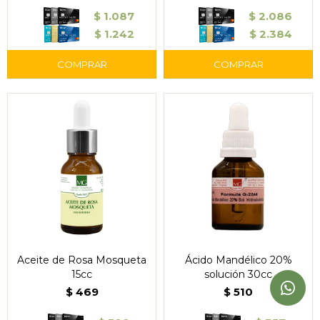
$
1.087
$
2.086
$
1.242
$
2.384
Aceite de Rosa Mosqueta
Ácido Mandélico 20%
15cc
solución 30cc
$
469
$
510