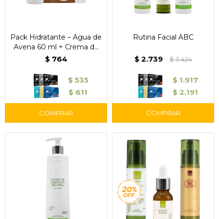
Pack Hidratante – Agua de
Rutina Facial ABC
Avena 60 ml + Crema de
Manos 30 ml
$
764
$
2.739
$
3.424
$
535
$
1.917
$
611
$
2.191