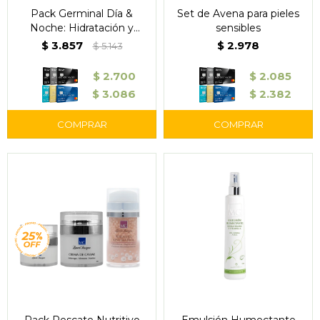
Pack Germinal Día &
Set de Avena para pieles
Noche: Hidratación y
sensibles
Renovación de la Piel
$
3.857
$
2.978
$
5.143
$
2.700
$
2.085
$
3.086
$
2.382