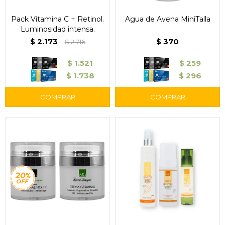
Pack Vitamina C + Retinol.
Agua de Avena MiniTalla
Luminosidad intensa.
$
2.173
$
370
$
2.716
$
1.521
$
259
$
1.738
$
296