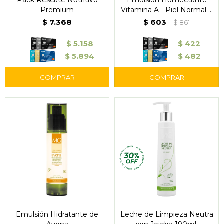
Pack Rescate Nutritivo
Emulsión Humectante
Premium
Vitamina A - Piel Normal a
Seca - Outlet
$
7.368
$
603
$
861
$
5.158
$
422
$
5.894
$
482
Emulsión Hidratante de
Leche de Limpieza Neutra