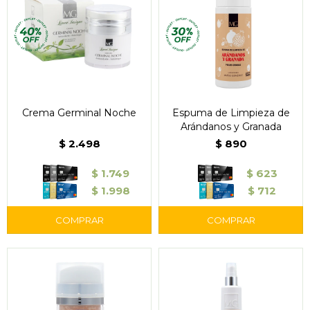
Crema Germinal Noche
Espuma de Limpieza de
Arándanos y Granada
$
2.498
$
890
$
1.749
$
623
$
1.998
$
712