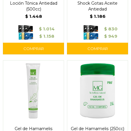
Loción Tónica Antiedad
Shock Gotas Aceite
(500cc)
Antiedad
$
1.448
$
1.186
$
1.014
$
830
$
1.158
$
949
Gel de Hamamelis
Gel de Hamamelis (250cc)