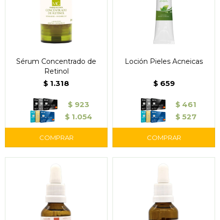
Sérum Concentrado de
Loción Pieles Acneicas
Retinol
$
1.318
$
659
$
923
$
461
$
1.054
$
527