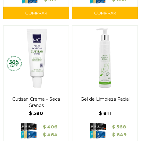
Cutisan Crema – Seca
Gel de Limpieza Facial
Granos
$
580
$
811
$
406
$
568
$
464
$
649