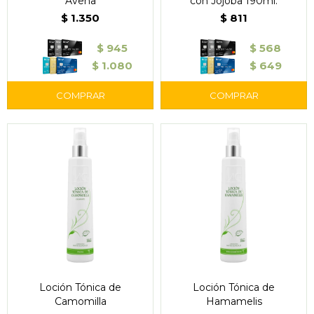
Avena
con Jojoba 190ml.
$
1.350
$
811
$
945
$
568
$
1.080
$
649
Loción Tónica de
Loción Tónica de
Camomilla
Hamamelis