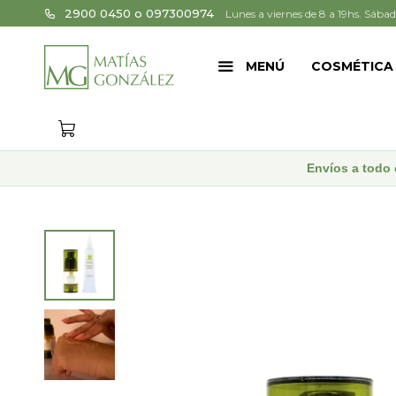
2900 0450 o 097300974
Lunes a viernes de 8 a 19hs. Sábad
MENÚ
COSMÉTICA
Envíos a todo 