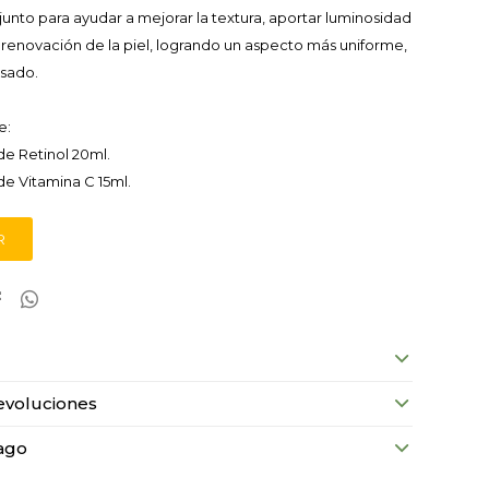
junto para ayudar a mejorar la textura, aportar luminosidad
renovación de la piel, logrando un aspecto más uniforme,
nsado.
e:
e Retinol 20ml.
e Vitamina C 15ml.
R


evoluciones
ago