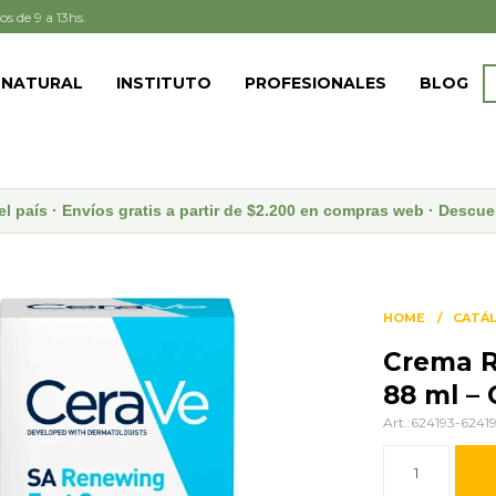
os de 9 a 13hs.
 NATURAL
INSTITUTO
PROFESIONALES
BLOG
el país · Envíos gratis a partir de $2.200 en compras web · Desc
HOME
CATÁ
Crema R
88 ml –
624193-6241
1