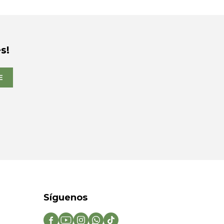
s!
E
Síguenos




