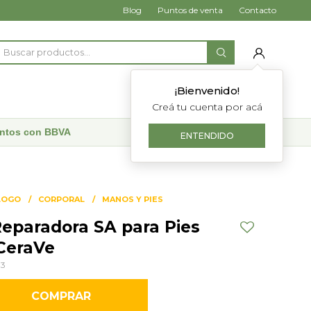
Blog
Puntos de venta
Contacto
¡Bienvenido!
Creá tu cuenta por acá
uentos con BBVA
ENTENDIDO
LOGO
CORPORAL
MANOS Y PIES
eparadora SA para Pies
 CeraVe
93
COMPRAR