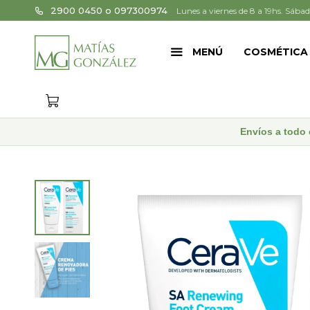
2900 0450 o 097300974
Lunes a viernes de 8 a 19hs. Sábad
MENÚ
COSMÉTICA
Envíos a todo 