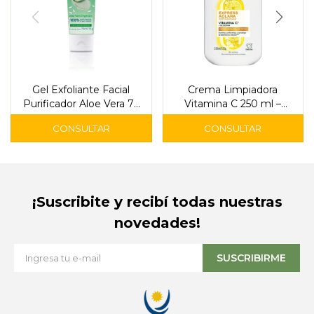
Gel Exfoliante Facial
Crema Limpiadora
Purificador Aloe Vera 75
Vitamina C 250 ml –
ml – Nivea
Garnier
¡Suscribite y recibí todas nuestras
novedades!
SUSCRIBIRME