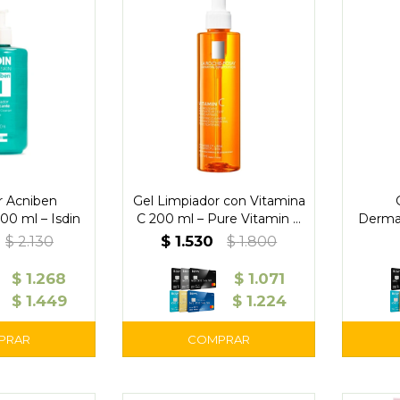
r Acniben
Gel Limpiador con Vitamina
00 ml – Isdin
C 200 ml – Pure Vitamin C
Derma
Moussant Cleanser
$
1.530
$
2.130
$
1.800
$
1.268
$
1.071
$
1.449
$
1.224