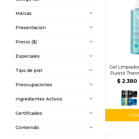
Marcas
Presentación
Precio
($)
Especiales
Gel Limpiado
Tipo de piel
Pureté Therm
Vi
$
2.380
Preocupaciones
Ingredientes Activos
Certificados
Contenido