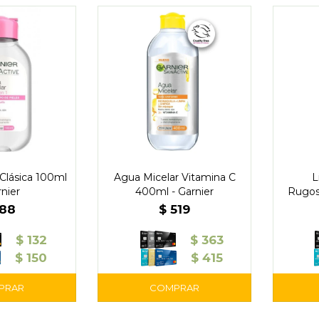
Clásica 100ml
Agua Micelar Vitamina C
L
rnier
400ml - Garnier
Rugos
188
$
519
$
132
$
363
$
150
$
415