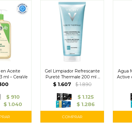
 en Aceite
Gel Limpiador Refrescante
Agua M
 ml – CeraVe
Pureté Thermale 200 ml -
Active 
Vichy
P
.300
$
1.607
$
1.890
I
$
910
$
1.125
$
1.040
$
1.286