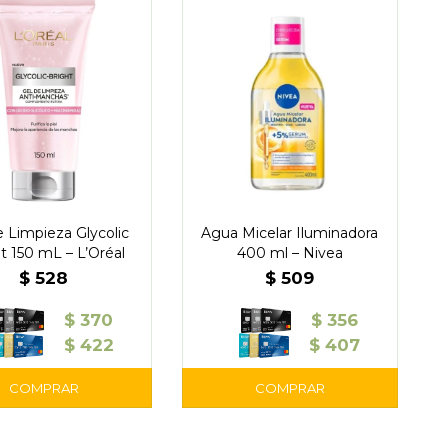
e Limpieza Glycolic
Agua Micelar Iluminadora
t 150 mL – L’Oréal
400 ml – Nivea
$
528
$
509
$
370
$
356
$
422
$
407