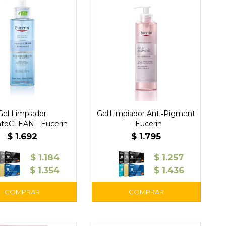
Gel Limpiador
Gel Limpiador Anti‑Pigment
toCLEAN - Eucerin
- Eucerin
$
1.692
$
1.795
$
1.184
$
1.257
$
1.354
$
1.436