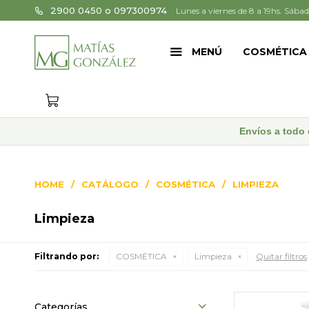
2900 0450 o 097300974
Lunes a viernes de 8 a 19hs. Sábad
MENÚ
COSMÉTICA
Envíos a todo 
HOME
CATÁLOGO
COSMÉTICA
LIMPIEZA
Limpieza
Filtrando por:
COSMÉTICA
Limpieza
Quitar filtros
Categorías