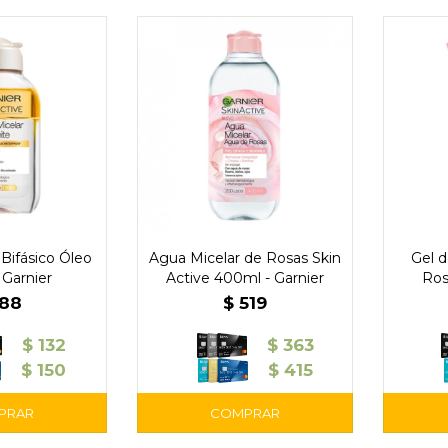
Bifásico Óleo
Agua Micelar de Rosas Skin
Gel d
 Garnier
Active 400ml - Garnier
Ros
188
$
519
$
132
$
363
$
150
$
415