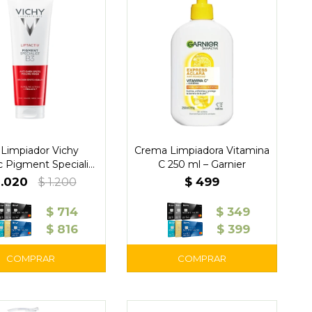
 Limpiador Vichy
Crema Limpiadora Vitamina
ic Pigment Specialist
C 250 ml – Garnier
B3 125 ml
1.020
$
499
$
1.200
$
714
$
349
$
816
$
399