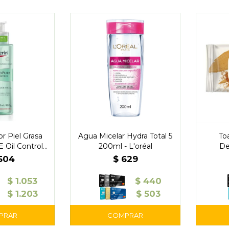
r Piel Grasa
Agua Micelar Hydra Total 5
To
Oil Control
200ml - L'oréal
De
 Eucerin
.504
$
629
$
1.053
$
440
$
1.203
$
503