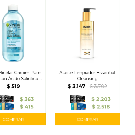
icelar Garnier Pure
Aceite Limpiador Essential
con Ácido Salicílico –
Cleansing
iel Grasa o con
$
519
$
3.147
$
3.702
mperfecciones
$
363
$
2.203
$
415
$
2.518