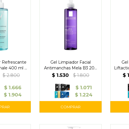
r Refrescante
Gel Limpiador Facial
Gel
ale 400 ml -
Antimanchas Mela B3 200
Liftact
chy
ml - La Roche-Posay
$
1.530
$
$
2.800
$
1.800
$
1.666
$
1.071
$
1.904
$
1.224