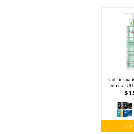
Gel Limpiado
DermoPURE 
200 ml -
$
1