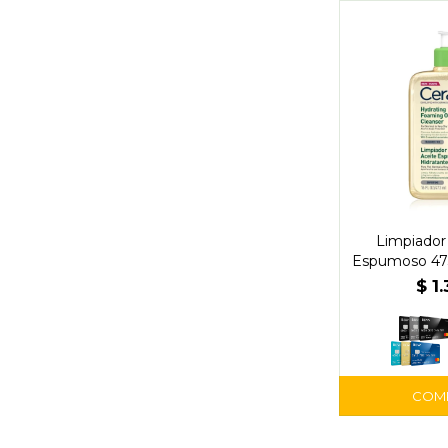
Limpiador
Espumoso 473
$
1