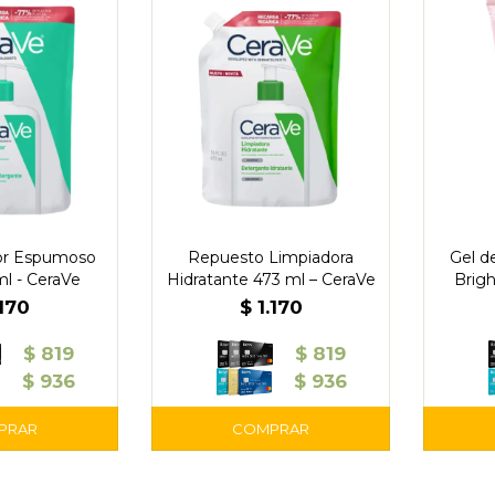
or Espumoso
Repuesto Limpiadora
Gel d
ml - CeraVe
Hidratante 473 ml – CeraVe
Brigh
.170
$
1.170
$
819
$
819
$
936
$
936