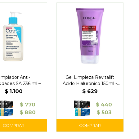
impiador Anti-
Gel Limpieza Revitalift
idades SA 236 ml –
Ácido Hialurónico 150ml -
CeraVe
L'Oreal
$
1.100
$
629
$
770
$
440
$
880
$
503