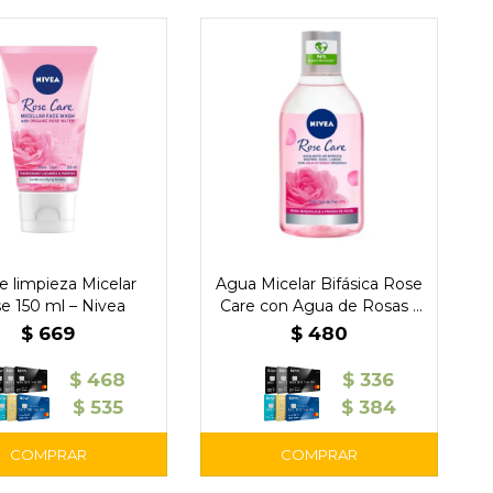
e limpieza Micelar
Agua Micelar Bifásica Rose
e 150 ml – Nivea
Care con Agua de Rosas -
Nivea
$
669
$
480
$
468
$
336
$
535
$
384