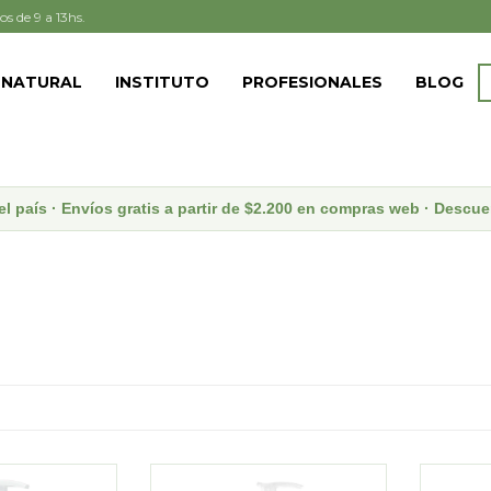
os de 9 a 13hs.
 NATURAL
INSTITUTO
PROFESIONALES
BLOG
el país · Envíos gratis a partir de $2.200 en compras web · Desc