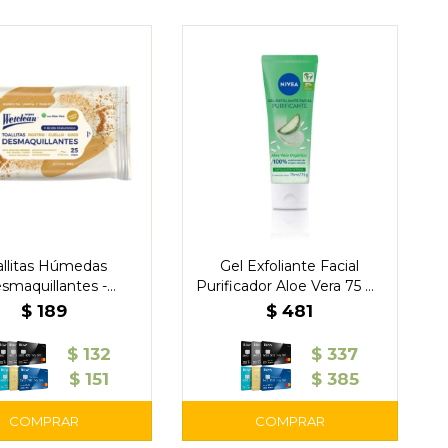
allitas Húmedas
Gel Exfoliante Facial
smaquillantes -
Purificador Aloe Vera 75 ml
WetClean
– Nivea
$
189
$
481
$
132
$
337
$
151
$
385