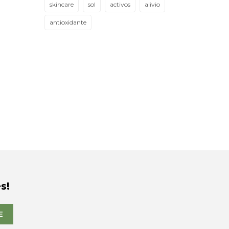
skincare
sol
activos
alivio
antioxidante
s!
E