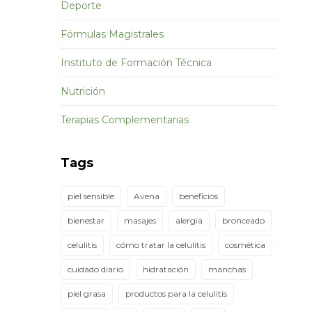
Deporte
Fórmulas Magistrales
Instituto de Formación Técnica
Nutrición
Terapias Complementarias
Tags
piel sensible
Avena
beneficios
bienestar
masajes
alergia
bronceado
celulitis
cómo tratar la celulitis
cosmética
cuidado diario
hidratación
manchas
piel grasa
productos para la celulitis