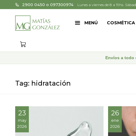
2900 0450 o 097300974
Lunes a viernes de 8 a 19hs. Sábad
MENÚ
COSMÉTICA
Envíos a todo 
Tag: hidratación
23
26
may
ene
2026
2026