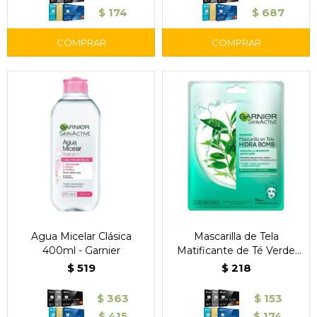
$
174
$
687
Agua Micelar Clásica
Mascarilla de Tela
400ml - Garnier
Matificante de Té Verde
Garnier
$
519
$
218
$
363
$
153
$
415
$
174