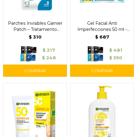
Parches Invisibles Garnier
Gel Facial Anti
Patch – Tratamiento
Imperfecciones 50 ml -
Localizado contra Granitos
Garnier Skin Active Express
$
310
$
687
x8 Unidades
Aclara
$
217
$
481
$
248
$
550