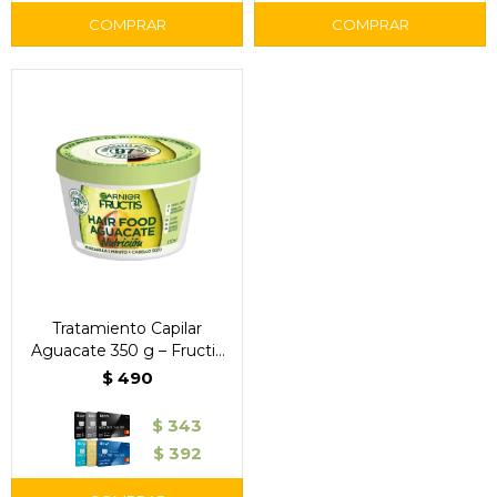
Tratamiento Capilar
Aguacate 350 g – Fructis
Hair Food
$
490
$
343
$
392