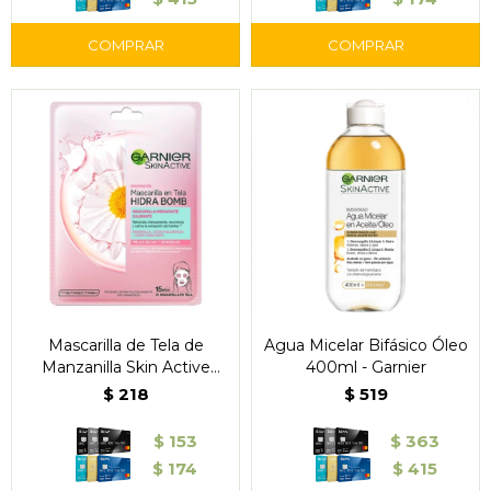
Mascarilla de Tela de
Agua Micelar Bifásico Óleo
Manzanilla Skin Active
400ml - Garnier
Garnier
$
218
$
519
$
153
$
363
$
174
$
415