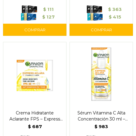
$
111
$
363
$
127
$
415
Crema Hidratante
Sérum Vitamina C Alta
Aclarante FPS – Express
Concentración 30 ml –
Aclara Garnier
Garnier
$
687
$
983