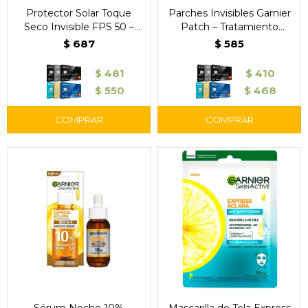
Protector Solar Toque
Parches Invisibles Garnier
Seco Invisible FPS 50 –
Patch – Tratamiento
Garnier
Localizado contra Granitos
$
687
$
585
x22 Unidades
$
481
$
410
$
550
$
468