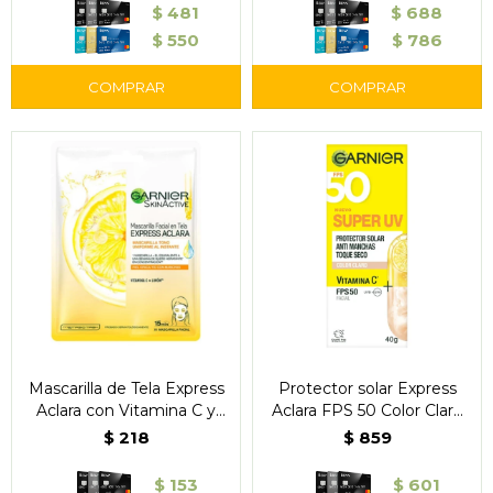
$
481
$
688
$
550
$
786
Mascarilla de Tela Express
Protector solar Express
Aclara con Vitamina C y
Aclara FPS 50 Color Claro
Limón Garnier
40 g – Garnier
$
218
$
859
$
153
$
601