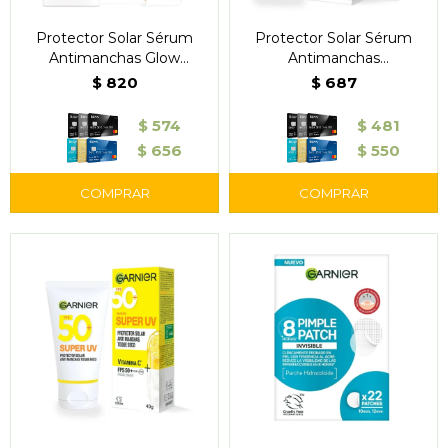
Protector Solar Sérum
Protector Solar Sérum
Antimanchas Glow
Antimanchas
Universal FPS 50 – Garnier
Antioleosidad FPS 50 –
$
820
$
687
Garnier
$
574
$
481
$
656
$
550