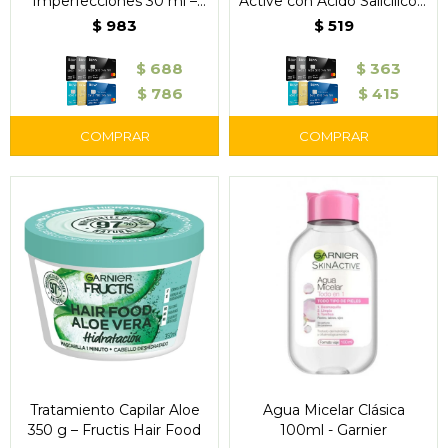
Imperfecciones 30 ml –
Active con Ácido Salicílico –
Garnier
Piel Grasa o con
$
983
$
519
Imperfecciones
$
688
$
363
$
786
$
415
Tratamiento Capilar Aloe
Agua Micelar Clásica
350 g – Fructis Hair Food
100ml - Garnier