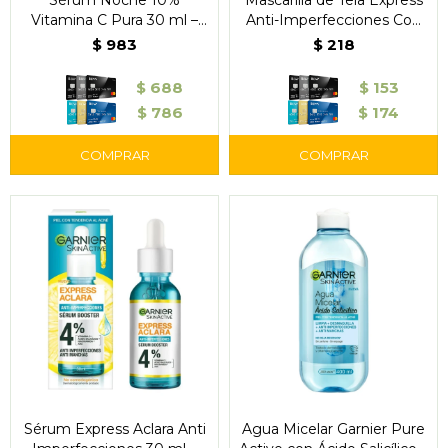
Sérum Noche 10%
Mascarilla de Tela Express
Vitamina C Pura 30 ml –
Anti-Imperfecciones Con
Garnier
Ácido Salicílico y Vitamina
$
983
$
218
C – Garnier
$
688
$
153
$
786
$
174
Sérum Express Aclara Anti
Agua Micelar Garnier Pure