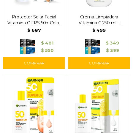
Protector Solar Facial
Crema Limpiadora
Vitamina C FPS 50+ Color
Vitamina C 250 ml –
Medio 40 g - Garnier Skin
Garnier
$
687
$
499
Active Super UV
$
481
$
349
$
550
$
399