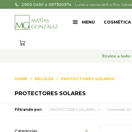
2900 0450 o 097300974
Lunes a viernes de 8 a 19hs. Sábad
MENÚ
COSMÉTICA
Envíos a todo 
HOME
BELLEZA
PROTECTORES SOLARES
PROTECTORES SOLARES
Filtrando por:
PROTECTORES SOLARES
Contenido:
50 
Categorías