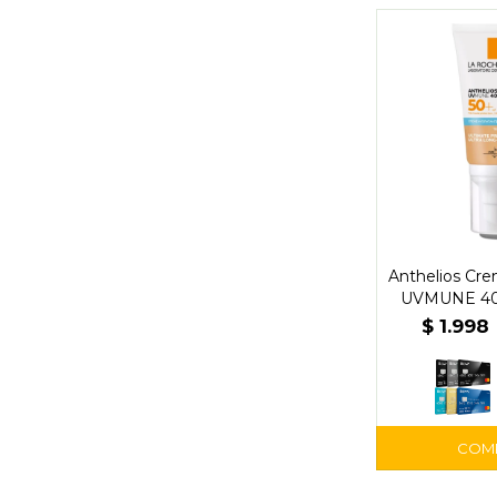
Anthelios Cre
UVMUNE 400
FPS
$
1.998