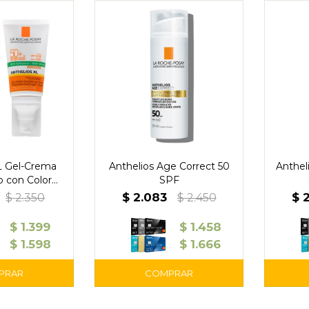
L Gel-Crema
Anthelios Age Correct 50
Anthel
 con Color
SPF
or 50
$
2.083
$
$
2.350
$
2.450
$
1.399
$
1.458
$
1.598
$
1.666