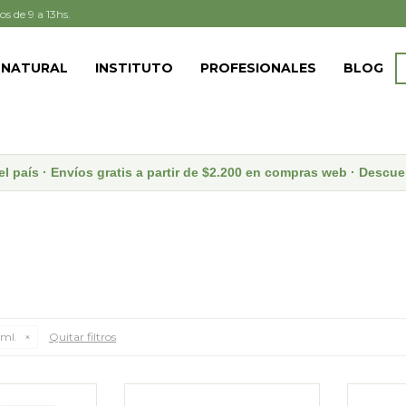
os de 9 a 13hs.
 NATURAL
INSTITUTO
PROFESIONALES
BLOG
el país · Envíos gratis a partir de $2.200 en compras web · Desc
ml.
Quitar filtros