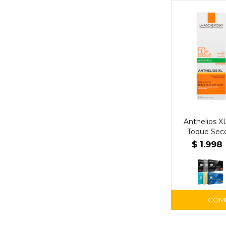
Anthelios X
Toque Seco
Fact
$
1.998