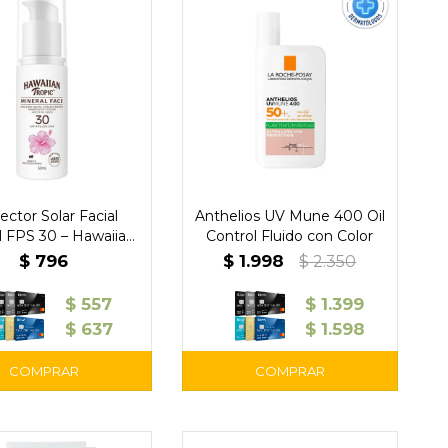
ector Solar Facial
Anthelios UV Mune 400 Oil
l FPS 30 – Hawaiian
Control Fluido con Color
Tropic
$
796
$
1.998
$
2.350
$
557
$
1.399
$
637
$
1.598