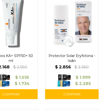
lios KA+ SPF50+ 50
Protector Solar Eryfotona -
ml
Isdin
2.168
$
2.856
$
2.550
$
3.360
$
1.518
$
1.999
$
1.734
$
2.285