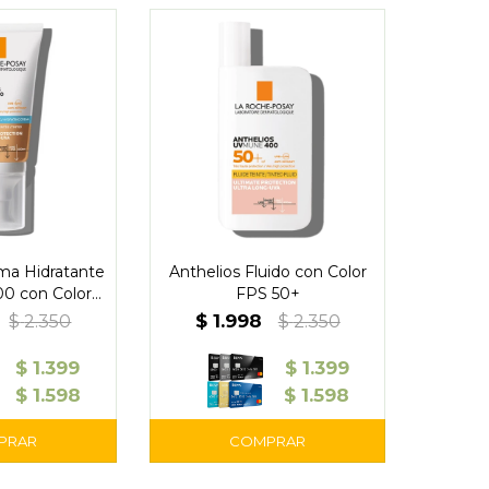
ma Hidratante
Anthelios Fluido con Color
 con Color
FPS 50+
 50+
$
1.998
$
2.350
$
2.350
$
1.399
$
1.399
$
1.598
$
1.598