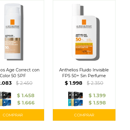
ios Age Correct con
Anthelios Fluido Invisible
Color 50 SPF
FPS 50+ Sin Perfume
2.083
$
1.998
$
2.450
$
2.350
$
1.458
$
1.399
$
1.666
$
1.598