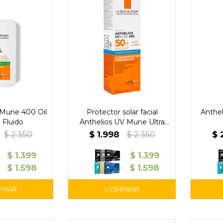
 Mune 400 Oil
Protector solar facial
Anthe
 Fluido
Anthelios UV Mune Ultra
FPS 50+
$
1.998
$
$
2.350
$
2.350
$
1.399
$
1.399
$
1.598
$
1.598