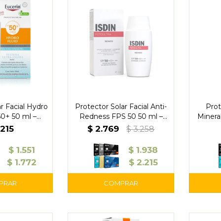
r Facial Hydro
Protector Solar Facial Anti-
Prot
50+ 50 ml –
Redness FPS 50 50 ml –
Minera
erin
ISDIN
.215
$
2.769
$
3.258
$
1.551
$
1.938
$
1.772
$
2.215