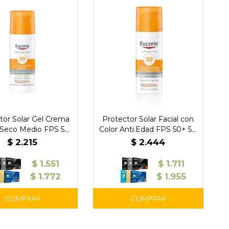
tor Solar Gel Crema
Protector Solar Facial con
Seco Medio FPS 50
Color Anti.Edad FPS 50+ 50
0 ml – Eucerin
ml - Eucerin
$
2.215
$
2.444
$
1.551
$
1.711
$
1.772
$
1.955