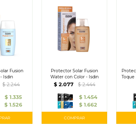
olar Fusion
Protector Solar Fusion
Protec
- Isdin
Water con Color - Isdin
Toque 
5
$
2.077
$
2.244
$
2.444
$
1.335
$
1.454
$
1.526
$
1.662