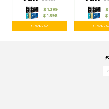
$
1.399
$
$
1.598
$
¡