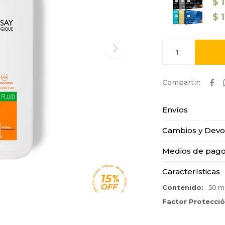
$
$
1

Envíos
Cambios y Devo
Medios de pag
Características
Contenido
50 ml
Factor Protecci