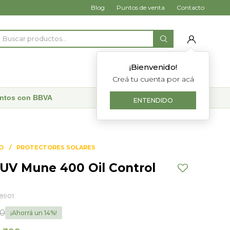
Blog
Puntos de venta
Contacto
¡Bienvenido!
Creá tu cuenta por acá
uentos con BBVA
ENTENDIDO
O
PROTECTORES SOLARES
 UV Mune 400 Oil Control
8901
50
14