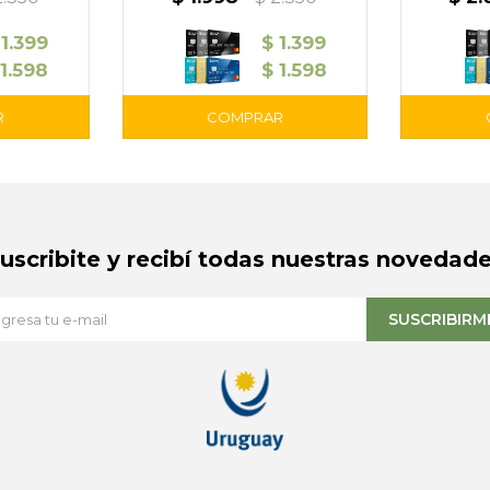
1.399
$
1.399
1.598
$
1.598
Suscribite y recibí todas nuestras novedade
SUSCRIBIRM