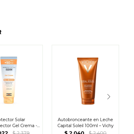
R
tector Solar
Autobronceante en Leche
ector Gel Crema -
Capital Soleil 100ml – Vichy
Isdin
022
$
2.040
$
2.379
$
2.400