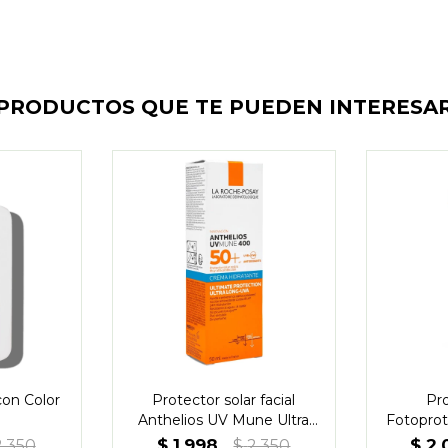
PRODUCTOS QUE TE PUEDEN INTERESA
con Color
Protector solar facial
Pro
Anthelios UV Mune Ultra
Fotoprot
FPS 50+
$
1.998
$
2.
2.350
$
2.350