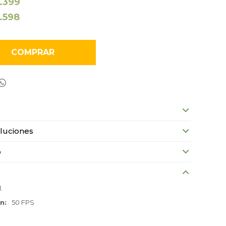
1.399
1.598
COMPRAR

luciones
o
.
ón
50 FPS