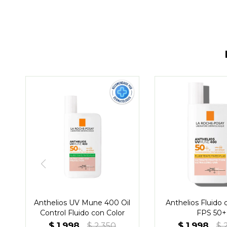
Anthelios UV Mune 400 Oil
Anthelios Fluido 
Control Fluido con Color
FPS 50+
$
1.998
$
1.998
$
2.350
$