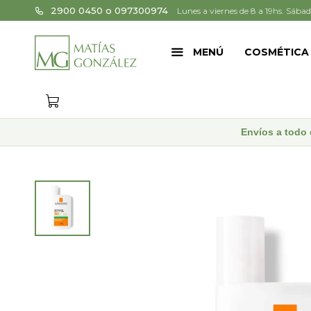
2900 0450 o 097300974
Lunes a viernes de 8 a 19hs. Sábad
MENÚ
COSMÉTICA
Envíos a todo 