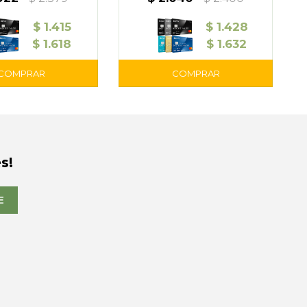
$
1.415
$
1.428
$
1.618
$
1.632
s!
E