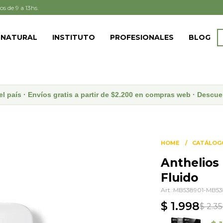
os de 9 a 13hs.
 NATURAL
INSTITUTO
PROFESIONALES
BLOG
el país · Envíos gratis a partir de $2.200 en compras web · Desc
HOME
CATÁLOG
Anthelios
Fluido
MB538901-MB53
$
1.998
$
2.3